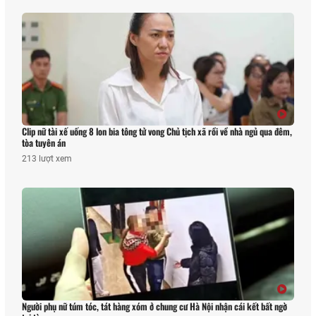
Clip nữ tài xế uống 8 lon bia tông tử vong Chủ tịch xã rồi về nhà ngủ qua đêm,
tòa tuyên án
213 lượt xem
Người phụ nữ túm tóc, tát hàng xóm ở chung cư Hà Nội nhận cái kết bất ngờ