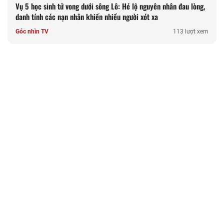
Vụ 5 học sinh tử vong dưới sông Lô: Hé lộ nguyên nhân đau lòng,
danh tính các nạn nhân khiến nhiều người xót xa
Góc nhìn TV
113 lượt xem
Clip người phụ nữ hung hăng tát tài xế lớn tuổi ở Hà Nội gây bức
xúc, công an xác minh
Góc nhìn TV
309 lượt xem