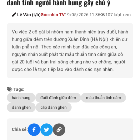
danh tính người hành hung gây chú ý
Lê Vân (t/h)
Góc nhìn TV
19/05/2026 11:36
107 lượt xem
Vụ việc 2 cô gái bị nhóm nam thanh niên truy đuổi, hành
hung giữa đêm trên đường Xuân Đỉnh (Hà Nội) khiến dư
luận phẫn nộ. Theo xác minh ban đầu của công an,
nguyên nhân xuất phát từ mâu thuẫn tình cảm giữa cô
gái 20 tuổi và bạn trai sống chung như vợ chồng, người
được cho là trực tiếp lao vào đánh các nạn nhân.
Tags:
hành hung
đuổi đánh giữa đêm
mâu thuẫn tình cảm
đánh ghen
clip đánh ghen
Chia sẻ: