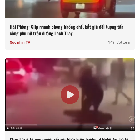
Hải Phòng: Clip nhanh chóng khống chế, bắt giữ đối tượng tấn
công phụ nữ trên đường Lạch Tray
Góc nhìn TV
149 lượt xem
Clip: Lái ô tô cán người rồi rời khỏi hiện trường ở Nghệ An, hé lộ