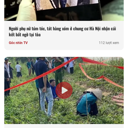
Người phụ nữ túm tóc, tát hàng xóm ở chung cư Hà Nội nhận cái
kết bất ngờ tại tòa
Góc nhìn TV
112 lượt xem