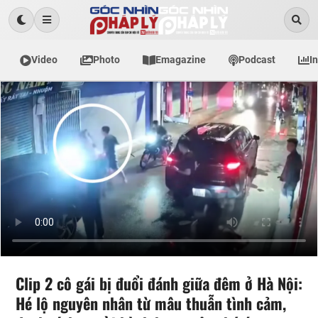
Video
Photo
Emagazine
Podcast
I
Clip 2 cô gái bị đuổi đánh giữa đêm ở Hà Nội:
Hé lộ nguyên nhân từ mâu thuẫn tình cảm,