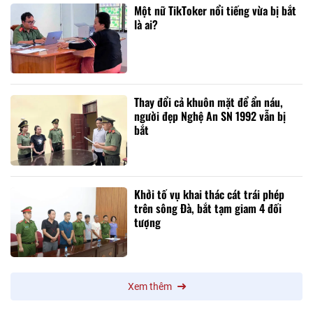
Một nữ TikToker nổi tiếng vừa bị bắt
là ai?
Thay đổi cả khuôn mặt để ẩn náu,
người đẹp Nghệ An SN 1992 vẫn bị
bắt
Khởi tố vụ khai thác cát trái phép
trên sông Đà, bắt tạm giam 4 đối
tượng
Xem thêm