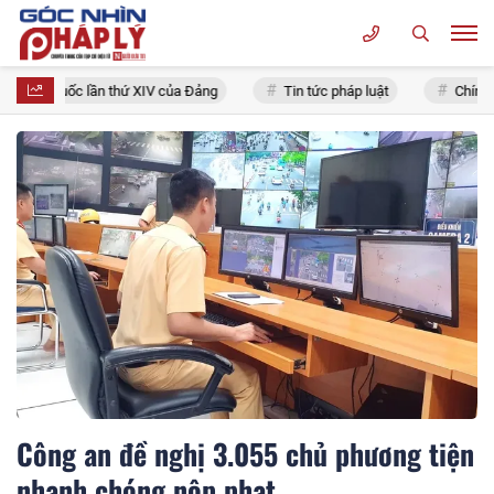
 toàn quốc lần thứ XIV của Đảng
Tin tức pháp luật
Chính sác
Công an đề nghị 3.055 chủ phương tiện
nhanh chóng nộp phạt