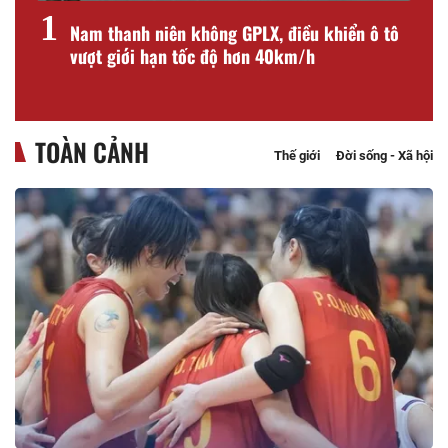
1
i
Nam thanh niên không GPLX, điều khiển ô tô
vượt giới hạn tốc độ hơn 40km/h
TOÀN CẢNH
Thế giới
Đời sống - Xã hội