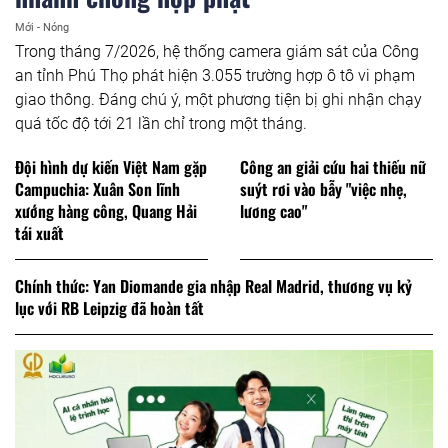
Mới - Nóng
Trong tháng 7/2026, hệ thống camera giám sát của Công
an tỉnh Phú Thọ phát hiện 3.055 trường hợp ô tô vi phạm
giao thông. Đáng chú ý, một phương tiện bị ghi nhận chạy
quá tốc độ tới 21 lần chỉ trong một tháng.
Đội hình dự kiến Việt Nam gặp
Công an giải cứu hai thiếu nữ
Campuchia: Xuân Son lĩnh
suýt rơi vào bẫy "việc nhẹ,
xướng hàng công, Quang Hải
lương cao"
tái xuất
Chính thức: Yan Diomande gia nhập Real Madrid, thương vụ kỷ
lục với RB Leipzig đã hoàn tất