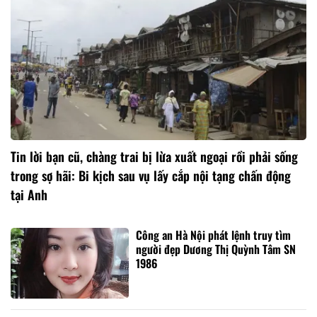
Tin lời bạn cũ, chàng trai bị lừa xuất ngoại rồi phải sống
trong sợ hãi: Bi kịch sau vụ lấy cắp nội tạng chấn động
tại Anh
Công an Hà Nội phát lệnh truy tìm
người đẹp Dương Thị Quỳnh Tâm SN
1986