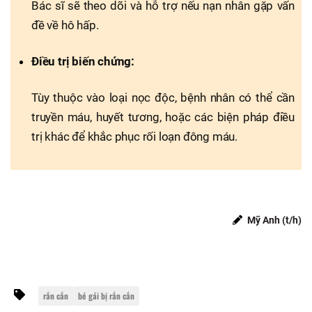
Bác sĩ sẽ theo dõi và hỗ trợ nếu nạn nhân gặp vấn
đề về hô hấp.
Điều trị biến chứng:
Tùy thuộc vào loại nọc độc, bệnh nhân có thể cần
truyền máu, huyết tương, hoặc các biện pháp điều
trị khác để khắc phục rối loạn đông máu.
Mỹ Anh (t/h)
rắn cắn
bé gái bị rắn cắn