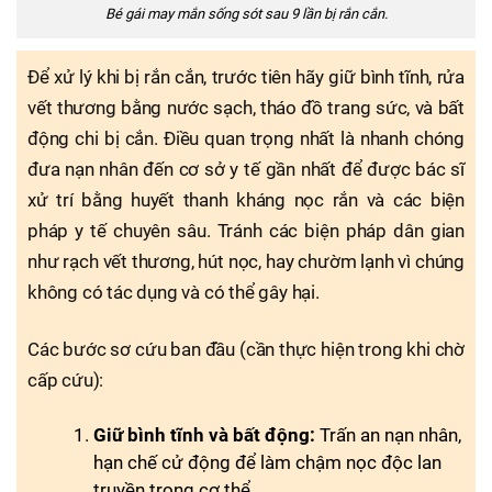
Bé gái may mắn sống sót sau 9 lần bị rắn cắn.
Để xử lý khi bị rắn cắn, trước tiên hãy giữ bình tĩnh, rửa
vết thương bằng nước sạch, tháo đồ trang sức, và bất
động chi bị cắn. Điều quan trọng nhất là nhanh chóng
đưa nạn nhân đến cơ sở y tế gần nhất để được bác sĩ
xử trí bằng huyết thanh kháng nọc rắn và các biện
pháp y tế chuyên sâu. Tránh các biện pháp dân gian
như rạch vết thương, hút nọc, hay chườm lạnh vì chúng
không có tác dụng và có thể gây hại.
Các bước sơ cứu ban đầu (cần thực hiện trong khi chờ
cấp cứu):
Giữ bình tĩnh và bất động:
Trấn an nạn nhân,
hạn chế cử động để làm chậm nọc độc lan
truyền trong cơ thể.