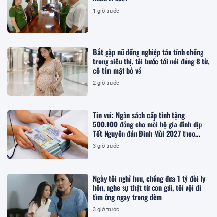
1 giờ trước
Bắt gặp nữ đồng nghiệp tán tỉnh chồng
trong siêu thị, tôi bước tới nói đúng 8 từ,
cô tím mặt bỏ về
2 giờ trước
Tin vui: Ngân sách cấp tỉnh tặng
500.000 đồng cho mỗi hộ gia đình dịp
Tết Nguyên đán Đinh Mùi 2027 theo
Nghị quyết 83 khi thuộc trường hợp
3 giờ trước
nào?
Ngày tôi nghỉ hưu, chồng đưa 1 tỷ đòi ly
hôn, nghe sự thật từ con gái, tôi vội đi
tìm ông ngay trong đêm
3 giờ trước