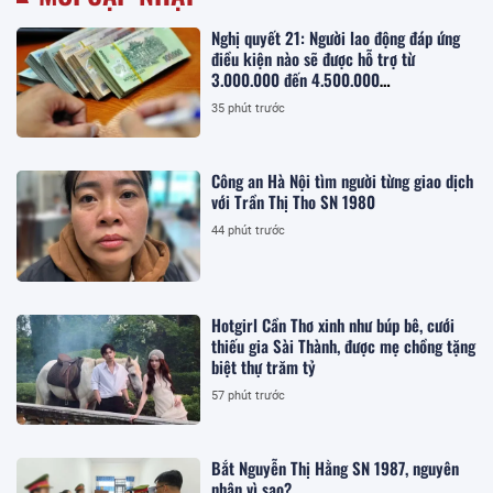
Nghị quyết 21: Người lao động đáp ứng
điều kiện nào sẽ được hỗ trợ từ
3.000.000 đến 4.500.000
đồng/người/tháng tiền thuê nhà?
35 phút trước
Công an Hà Nội tìm người từng giao dịch
với Trần Thị Tho SN 1980
44 phút trước
Hotgirl Cần Thơ xinh như búp bê, cưới
thiếu gia Sài Thành, được mẹ chồng tặng
biệt thự trăm tỷ
57 phút trước
Bắt Nguyễn Thị Hằng SN 1987, nguyên
nhân vì sao?