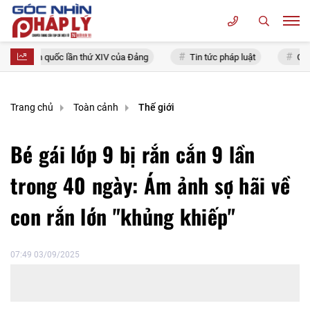
ểu toàn quốc lần thứ XIV của Đảng
Tin tức pháp luật
Chính sá
Trang chủ
Toàn cảnh
Thế giới
Bé gái lớp 9 bị rắn cắn 9 lần
trong 40 ngày: Ám ảnh sợ hãi về
con rắn lớn "khủng khiếp"
07:49 03/09/2025