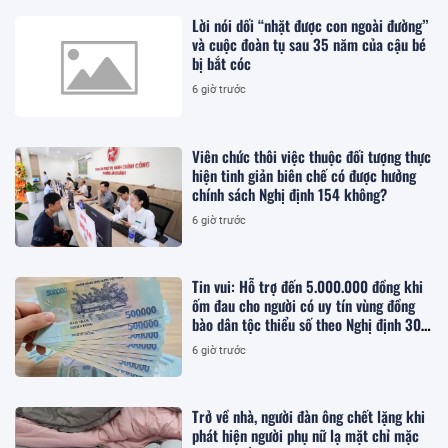
Lời nói dối “nhặt được con ngoài đường”
và cuộc đoàn tụ sau 35 năm của cậu bé
bị bắt cóc
6 giờ trước
Viên chức thôi việc thuộc đối tượng thực
hiện tinh giản biên chế có được hưởng
chính sách Nghị định 154 không?
6 giờ trước
Tin vui: Hỗ trợ đến 5.000.000 đồng khi
ốm đau cho người có uy tín vùng đồng
bào dân tộc thiểu số theo Nghị định 307,
cụ thể khi điều trị tại đâu?
6 giờ trước
Trở về nhà, người đàn ông chết lặng khi
phát hiện người phụ nữ lạ mặt chỉ mặc