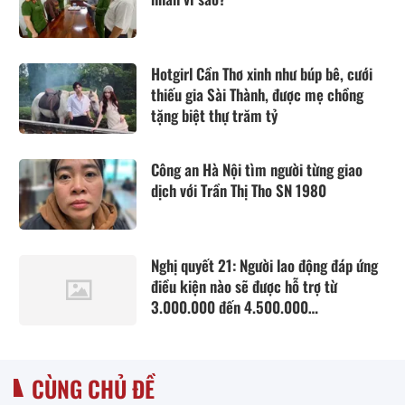
Hotgirl Cần Thơ xinh như búp bê, cưới
thiếu gia Sài Thành, được mẹ chồng
tặng biệt thự trăm tỷ
Công an Hà Nội tìm người từng giao
dịch với Trần Thị Tho SN 1980
Nghị quyết 21: Người lao động đáp ứng
điều kiện nào sẽ được hỗ trợ từ
3.000.000 đến 4.500.000
đồng/người/tháng tiền thuê nhà?
CÙNG CHỦ ĐỀ