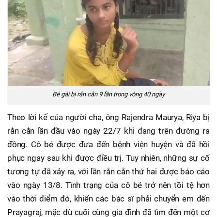
Bé gái bị rắn cắn 9 lần trong vòng 40 ngày
Theo lời kể của người cha, ông Rajendra Maurya, Riya bị
rắn cắn lần đầu vào ngày 22/7 khi đang trên đường ra
đồng. Cô bé được đưa đến bệnh viện huyện và đã hồi
phục ngay sau khi được điều trị. Tuy nhiên, những sự cố
tương tự đã xảy ra, với lần rắn cắn thứ hai được báo cáo
vào ngày 13/8. Tình trạng của cô bé trở nên tồi tệ hơn
vào thời điểm đó, khiến các bác sĩ phải chuyển em đến
Prayagraj, mặc dù cuối cùng gia đình đã tìm đến một cơ