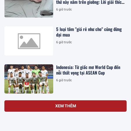
thứ này nằm trên giường: Lời giải thích
khiến ai cũng bất an
6 giờ trước
5 loại tôm "giá rẻ như cho" cũng đừng
dại mua
6 giờ trước
Indonesia: Từ giấc mơ World Cup đến
nỗi thất vọng tại ASEAN Cup
6 giờ trước
XEM THÊM