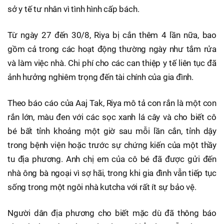
sở y tế tư nhân vì tình hình cấp bách.
Từ ngày 27 đến 30/8, Riya bị cắn thêm 4 lần nữa, bao
gồm cả trong các hoạt động thường ngày như tắm rửa
và làm việc nhà. Chi phí cho các can thiệp y tế liên tục đã
ảnh hưởng nghiêm trọng đến tài chính của gia đình.
Theo báo cáo của Aaj Tak, Riya mô tả con rắn là một con
rắn lớn, màu đen với các sọc xanh lá cây và cho biết cô
bé bất tỉnh khoảng một giờ sau mỗi lần cắn, tỉnh dậy
trong bệnh viện hoặc trước sự chứng kiến của một thầy
tu địa phương. Anh chị em của cô bé đã được gửi đến
nhà ông bà ngoại vì sợ hãi, trong khi gia đình vẫn tiếp tục
sống trong một ngôi nhà kutcha với rất ít sự bảo vệ.
Người dân địa phương cho biết mặc dù đã thông báo