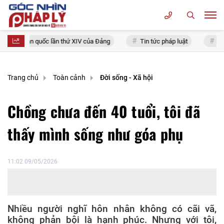
iểu toàn quốc lần thứ XIV của Đảng
Tin tức pháp luật
Chính 
Trang chủ
Toàn cảnh
Đời sống - Xã hội
Chồng chưa đến 40 tuổi, tôi đã
thấy mình sống như góa phụ
11:02 09/05/2026
Nhiều người nghĩ hôn nhân không có cãi vã,
không phản bội là hạnh phúc. Nhưng với tôi,