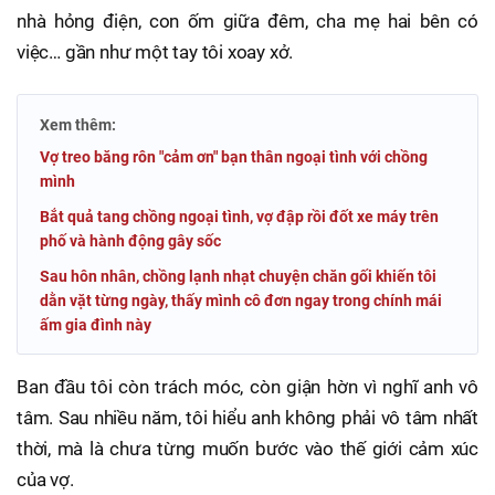
nhà hỏng điện, con ốm giữa đêm, cha mẹ hai bên có
việc… gần như một tay tôi xoay xở.
Xem thêm:
Vợ treo băng rôn "cảm ơn" bạn thân ngoại tình với chồng
mình
Bắt quả tang chồng ngoại tình, vợ đập rồi đốt xe máy trên
phố và hành động gây sốc
Sau hôn nhân, chồng lạnh nhạt chuyện chăn gối khiến tôi
dằn vặt từng ngày, thấy mình cô đơn ngay trong chính mái
ấm gia đình này
Ban đầu tôi còn trách móc, còn giận hờn vì nghĩ anh vô
tâm. Sau nhiều năm, tôi hiểu anh không phải vô tâm nhất
thời, mà là chưa từng muốn bước vào thế giới cảm xúc
của vợ.