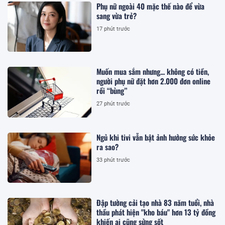
Phụ nữ ngoài 40 mặc thế nào để vừa
sang vừa trẻ?
17 phút trước
Muốn mua sắm nhưng... không có tiền,
người phụ nữ đặt hơn 2.000 đơn online
rồi “bùng”
27 phút trước
Ngủ khi tivi vẫn bật ảnh hưởng sức khỏe
ra sao?
33 phút trước
Đập tường cải tạo nhà 83 năm tuổi, nhà
thầu phát hiện "kho báu" hơn 13 tỷ đồng
khiến ai cũng sửng sốt