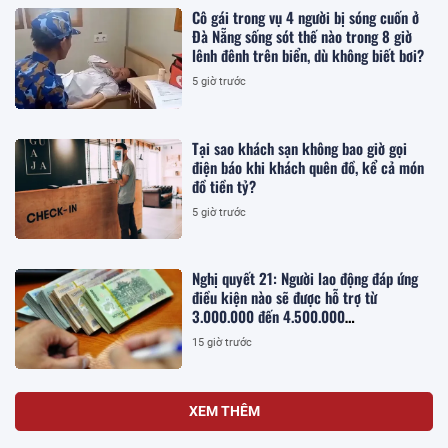
Cô gái trong vụ 4 người bị sóng cuốn ở
Đà Nẵng sống sót thế nào trong 8 giờ
lênh đênh trên biển, dù không biết bơi?
5 giờ trước
Tại sao khách sạn không bao giờ gọi
điện báo khi khách quên đồ, kể cả món
đồ tiền tỷ?
5 giờ trước
Nghị quyết 21: Người lao động đáp ứng
điều kiện nào sẽ được hỗ trợ từ
3.000.000 đến 4.500.000
đồng/người/tháng tiền thuê nhà?
15 giờ trước
XEM THÊM