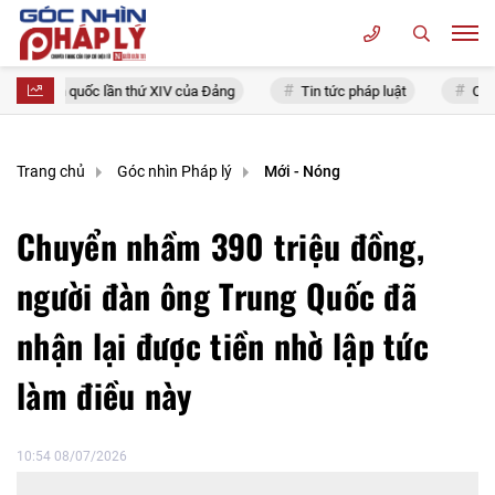
u toàn quốc lần thứ XIV của Đảng
Tin tức pháp luật
Chính sác
Trang chủ
Góc nhìn Pháp lý
Mới - Nóng
Chuyển nhầm 390 triệu đồng,
người đàn ông Trung Quốc đã
nhận lại được tiền nhờ lập tức
làm điều này
10:54 08/07/2026