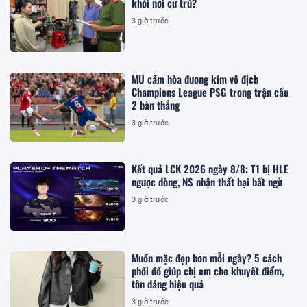
khỏi nơi cư trú?
3 giờ trước
MU cầm hòa đương kim vô địch
Champions League PSG trong trận cầu
2 bàn thắng
3 giờ trước
Kết quả LCK 2026 ngày 8/8: T1 bị HLE
ngược dòng, NS nhận thất bại bất ngờ
3 giờ trước
Muốn mặc đẹp hơn mỗi ngày? 5 cách
phối đồ giúp chị em che khuyết điểm,
tôn dáng hiệu quả
3 giờ trước