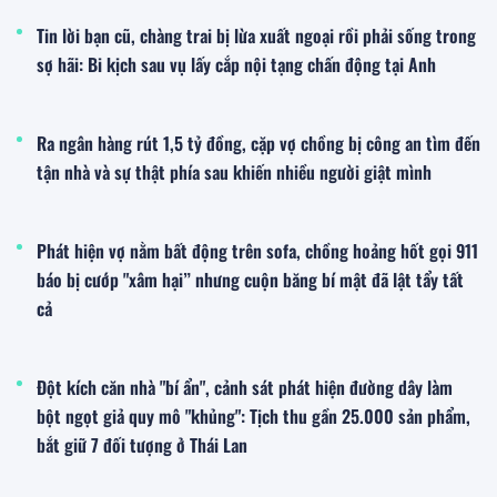
Tin lời bạn cũ, chàng trai bị lừa xuất ngoại rồi phải sống trong
sợ hãi: Bi kịch sau vụ lấy cắp nội tạng chấn động tại Anh
Ra ngân hàng rút 1,5 tỷ đồng, cặp vợ chồng bị công an tìm đến
tận nhà và sự thật phía sau khiến nhiều người giật mình
Phát hiện vợ nằm bất động trên sofa, chồng hoảng hốt gọi 911
báo bị cướp "xâm hại” nhưng cuộn băng bí mật đã lật tẩy tất
cả
Đột kích căn nhà "bí ẩn", cảnh sát phát hiện đường dây làm
bột ngọt giả quy mô "khủng": Tịch thu gần 25.000 sản phẩm,
bắt giữ 7 đối tượng ở Thái Lan