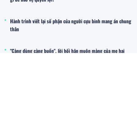
Hành trình viết lại số phận của người cựu binh mang án chung
thân
"Càng dùng càng buồn", lời hối hận muộn màng của mẹ hai
con lỡ sa vào ma túy
Mới - Nóng