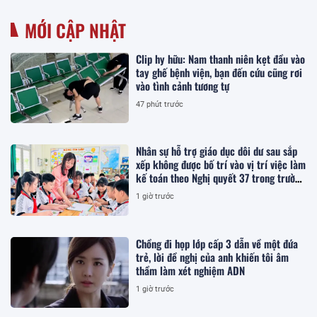
MỚI CẬP NHẬT
Clip hy hữu: Nam thanh niên kẹt đầu vào
tay ghế bệnh viện, bạn đến cứu cũng rơi
vào tình cảnh tương tự
47 phút trước
Nhân sự hỗ trợ giáo dục dôi dư sau sắp
xếp không được bố trí vào vị trí việc làm
kế toán theo Nghị quyết 37 trong trường
hợp nào?
1 giờ trước
Chồng đi họp lớp cấp 3 dẫn về một đứa
trẻ, lời đề nghị của anh khiến tôi âm
thầm làm xét nghiệm ADN
1 giờ trước