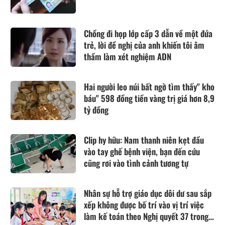
Chồng đi họp lớp cấp 3 dẫn về một đứa
trẻ, lời đề nghị của anh khiến tôi âm
thầm làm xét nghiệm ADN
Hai người leo núi bất ngờ tìm thấy" kho
báu" 598 đồng tiền vàng trị giá hơn 8,9
tỷ đồng
Clip hy hữu: Nam thanh niên kẹt đầu
vào tay ghế bệnh viện, bạn đến cứu
cũng rơi vào tình cảnh tương tự
Nhân sự hỗ trợ giáo dục dôi dư sau sắp
xếp không được bố trí vào vị trí việc
làm kế toán theo Nghị quyết 37 trong