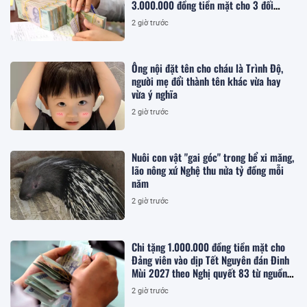
3.000.000 đồng tiền mặt cho 3 đối
tượng nào theo Kế hoạch 283/KH-
2 giờ trước
UBND?
Ông nội đặt tên cho cháu là Trình Độ,
người mẹ đổi thành tên khác vừa hay
vừa ý nghĩa
2 giờ trước
Nuôi con vật "gai góc" trong bể xi măng,
lão nông xứ Nghệ thu nửa tỷ đồng mỗi
năm
2 giờ trước
Chi tặng 1.000.000 đồng tiền mặt cho
Đảng viên vào dịp Tết Nguyên đán Đinh
Mùi 2027 theo Nghị quyết 83 từ nguồn
ngân sách cấp tỉnh, cụ thể ra sao?
2 giờ trước