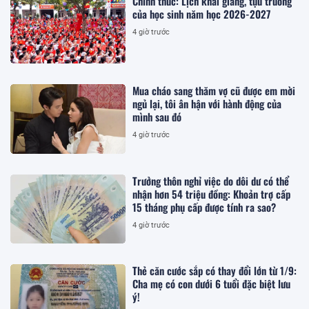
Chính thức: Lịch khai giảng, tựu trường
của học sinh năm học 2026-2027
4 giờ trước
Mua cháo sang thăm vợ cũ được em mời
ngủ lại, tôi ân hận với hành động của
mình sau đó
4 giờ trước
Trưởng thôn nghỉ việc do dôi dư có thể
nhận hơn 54 triệu đồng: Khoản trợ cấp
15 tháng phụ cấp được tính ra sao?
4 giờ trước
Thẻ căn cước sắp có thay đổi lớn từ 1/9:
Cha mẹ có con dưới 6 tuổi đặc biệt lưu
ý!