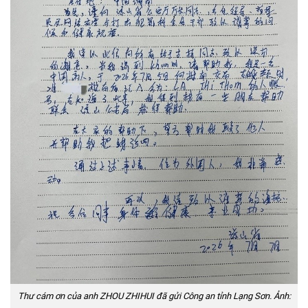
Thư cám ơn của anh ZHOU ZHIHUI đã gửi Công an tỉnh Lạng Sơn. Ảnh: