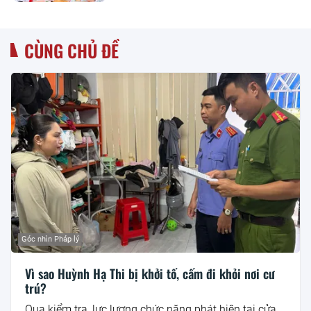
trường hợp nào?
CÙNG CHỦ ĐỀ
Góc nhìn Pháp lý
Vì sao Huỳnh Hạ Thi bị khởi tố, cấm đi khỏi nơi cư
trú?
Qua kiểm tra, lực lượng chức năng phát hiện tại cửa