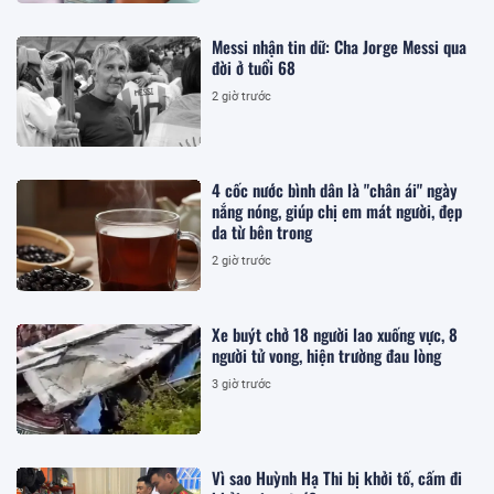
Messi nhận tin dữ: Cha Jorge Messi qua
đời ở tuổi 68
2 giờ trước
4 cốc nước bình dân là "chân ái" ngày
nắng nóng, giúp chị em mát người, đẹp
da từ bên trong
2 giờ trước
Xe buýt chở 18 người lao xuống vực, 8
người tử vong, hiện trường đau lòng
3 giờ trước
Vì sao Huỳnh Hạ Thi bị khởi tố, cấm đi