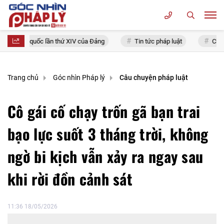
u toàn quốc lần thứ XIV của Đảng
Tin tức pháp luật
Chính sá
Trang chủ
Góc nhìn Pháp lý
Câu chuyện pháp luật
Cô gái cố chạy trốn gã bạn trai
bạo lực suốt 3 tháng trời, không
ngờ bi kịch vẫn xảy ra ngay sau
khi rời đồn cảnh sát
11:36 18/05/2026