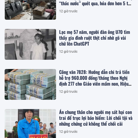
“thác nước” quét qua, hóa đơn hơn 5 tỷ
đồng chờ sẵn khiến cô bật khóc
12 giờ trước
Lạc mẹ 57 năm, người đàn ông U70 tìm
thấy gia đình ruột thịt chỉ nhờ gõ vài
chữ lên ChatGPT
12 giờ trước
Công văn 7828: Hướng dẫn chi trả tiền
hỗ trợ 960.000 đồng/tháng theo Nghị
định 277 cho Giáo viên mầm non, Hiệu
trưởng, Hiệu phó, nhân viên trường học,
12 giờ trước
cụ thể ra sao?
Án chung thân cho người mẹ sát hại con
trai để trục lợi bảo hiểm: Lời chối tội và
những chứng cứ không thể chối cãi
12 giờ trước