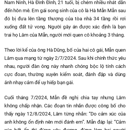
Nam Ninh, Hà Đình Đình, 21 tuổi, bị chém nhiều nhát dẫn
đến hôn mê. Em gái song sinh của cô là Hà Mẫn Mẫn sau
đó bị đưa lên tầng thượng của tòa nhà 34 tầng rồi rơi
xuống đất tử vong. Người gây án được xác định là bạn
trai họ Lâm của Mẫn, người mới quen cô khoảng 3 tháng.
Theo lời kể của ông Hà Dũng, bố của hai cô gái, Mẫn quen
Lâm qua mạng từ ngày 2/7/2024. Sau khi chính thức yêu
nhau, người đàn ông này nhanh chóng bộc lộ tính cách
cực đoan, thường xuyên kiểm soát, đánh đập và dùng
ảnh nhạy cảm để uy hiếp bạn gái.
Cuối tháng 7/2024, Mẫn đề nghị chia tay nhưng Lâm
không chấp nhận. Các đoạn tin nhắn được công bố cho
thấy ngày 12/8/2024, Lâm từng nhắn: “Do cảm xúc của
anh không ổn định nên mới đánh em”. Mẫn đáp lại: “Cảm
xúc bất ổn thì đừng yêu đương, đừng làm hại người