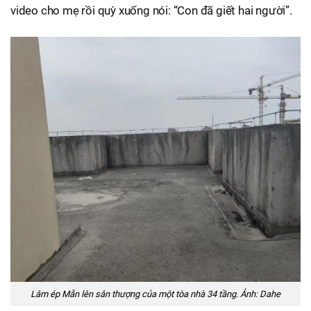
video cho mẹ rồi quỳ xuống nói: “Con đã giết hai người”.
Lâm ép Mẫn lên sân thượng của một tòa nhà 34 tầng. Ảnh: Dahe