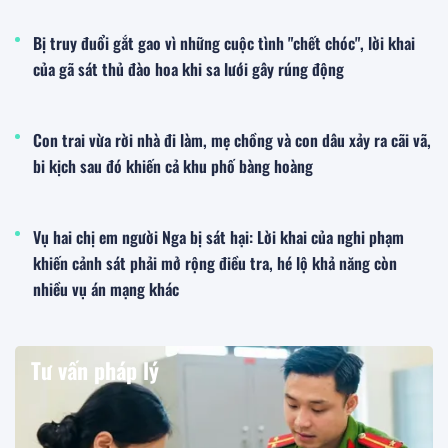
Bị truy đuổi gắt gao vì những cuộc tình "chết chóc", lời khai
của gã sát thủ đào hoa khi sa lưới gây rúng động
Con trai vừa rời nhà đi làm, mẹ chồng và con dâu xảy ra cãi vã,
bi kịch sau đó khiến cả khu phố bàng hoàng
Vụ hai chị em người Nga bị sát hại: Lời khai của nghi phạm
khiến cảnh sát phải mở rộng điều tra, hé lộ khả năng còn
nhiều vụ án mạng khác
Tư vấn pháp lý