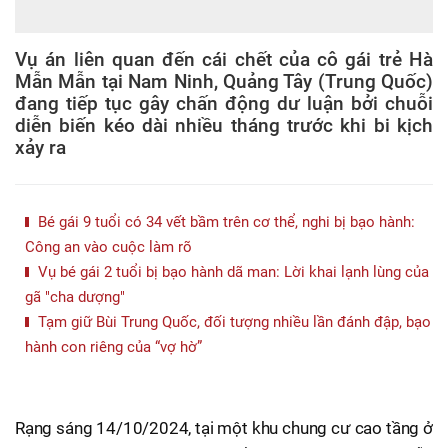
Vụ án liên quan đến cái chết của cô gái trẻ Hà
Mẫn Mẫn tại Nam Ninh, Quảng Tây (Trung Quốc)
đang tiếp tục gây chấn động dư luận bởi chuỗi
diễn biến kéo dài nhiều tháng trước khi bi kịch
xảy ra
Bé gái 9 tuổi có 34 vết bầm trên cơ thể, nghi bị bạo hành:
Công an vào cuộc làm rõ
Vụ bé gái 2 tuổi bị bạo hành dã man: Lời khai lạnh lùng của
gã "cha dượng"
Tạm giữ Bùi Trung Quốc, đối tượng nhiều lần đánh đập, bạo
hành con riêng của “vợ hờ”
Rạng sáng 14/10/2024, tại một khu chung cư cao tầng ở