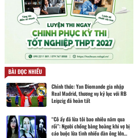
BÀI ĐỌC NHIỀU
Chính thức: Yan Diomande gia nhập
Real Madrid, thương vụ kỷ lục với RB
Leipzig đã hoàn tất
“Cô ấy đã lừa tôi bao nhiêu năm qua
rồi”: Người chồng bàng hoàng khi vợ bị
cáo buộc lừa tình nhiều đàn ông lớn