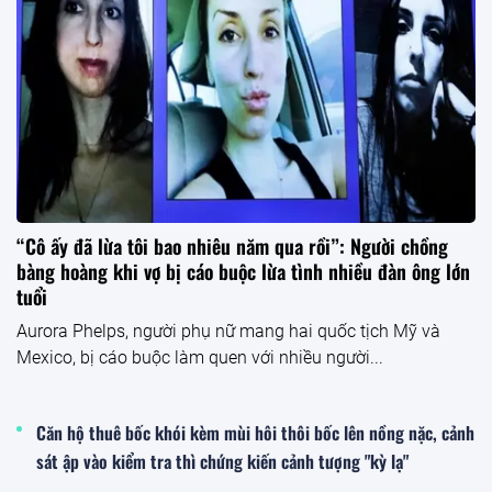
“Cô ấy đã lừa tôi bao nhiêu năm qua rồi”: Người chồng
bàng hoàng khi vợ bị cáo buộc lừa tình nhiều đàn ông lớn
tuổi
Aurora Phelps, người phụ nữ mang hai quốc tịch Mỹ và
Mexico, bị cáo buộc làm quen với nhiều người...
Căn hộ thuê bốc khói kèm mùi hôi thôi bốc lên nồng nặc, cảnh
sát ập vào kiểm tra thì chứng kiến cảnh tượng "kỳ lạ"