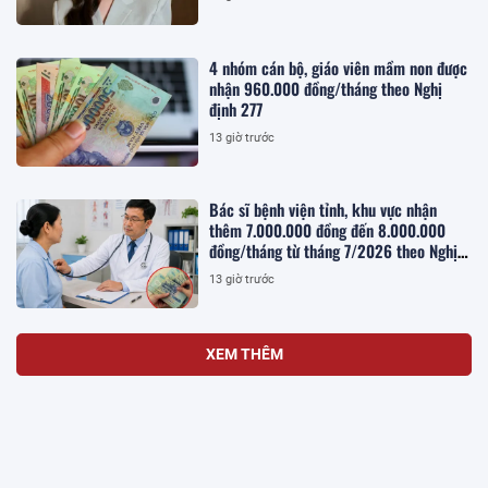
4 nhóm cán bộ, giáo viên mầm non được
nhận 960.000 đồng/tháng theo Nghị
định 277
13 giờ trước
Bác sĩ bệnh viện tỉnh, khu vực nhận
thêm 7.000.000 đồng đến 8.000.000
đồng/tháng từ tháng 7/2026 theo Nghị
quyết 25, cụ thể như nào?
13 giờ trước
XEM THÊM