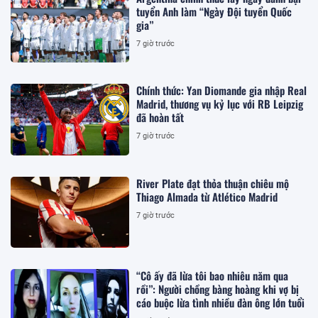
tuyển Anh làm “Ngày Đội tuyển Quốc
gia”
7 giờ trước
Chính thức: Yan Diomande gia nhập Real
Madrid, thương vụ kỷ lục với RB Leipzig
đã hoàn tất
7 giờ trước
River Plate đạt thỏa thuận chiêu mộ
Thiago Almada từ Atlético Madrid
7 giờ trước
“Cô ấy đã lừa tôi bao nhiêu năm qua
rồi”: Người chồng bàng hoàng khi vợ bị
cáo buộc lừa tình nhiều đàn ông lớn tuổi