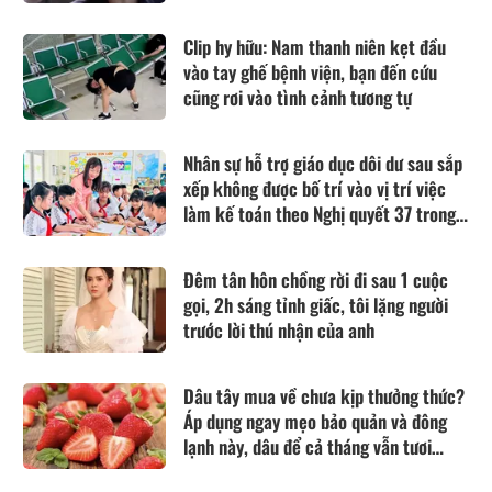
Clip hy hữu: Nam thanh niên kẹt đầu
vào tay ghế bệnh viện, bạn đến cứu
cũng rơi vào tình cảnh tương tự
Nhân sự hỗ trợ giáo dục dôi dư sau sắp
xếp không được bố trí vào vị trí việc
làm kế toán theo Nghị quyết 37 trong
trường hợp nào?
Đêm tân hôn chồng rời đi sau 1 cuộc
gọi, 2h sáng tỉnh giấc, tôi lặng người
trước lời thú nhận của anh
Dâu tây mua về chưa kịp thưởng thức?
Áp dụng ngay mẹo bảo quản và đông
lạnh này, dâu để cả tháng vẫn tươi
ngon