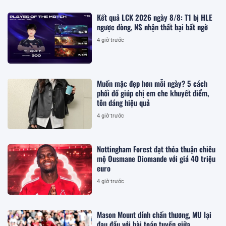
Kết quả LCK 2026 ngày 8/8: T1 bị HLE
ngược dòng, NS nhận thất bại bất ngờ
4 giờ trước
Muốn mặc đẹp hơn mỗi ngày? 5 cách
phối đồ giúp chị em che khuyết điểm,
tôn dáng hiệu quả
4 giờ trước
Nottingham Forest đạt thỏa thuận chiêu
mộ Ousmane Diomande với giá 40 triệu
euro
4 giờ trước
Mason Mount dính chấn thương, MU lại
đau đầu với bài toán tuyến giữa