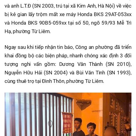
và anh L.T.Đ (SN 2003, trú tại xã Kim Anh, Hà Nội) về việc
bị kẻ gian lấy trộm mất xe máy Honda BKS 29AT-053xx
và Honda BKS 90B5-059xx tại số 50, ngõ 59/93 Mễ Trì
Hạ, phường Từ Liêm.
Ngay sau khi tiếp nhận tin báo, Công an phường đã triển
khai đồng bộ các biện pháp, nhanh chóng xác định 3 đối
tượng nghi vấn gồm: Dương Văn Thành (SN 2010),
Nguyễn Hữu Hải (SN 2004) và Bùi Văn Tình (SN 1993),
cùng thuê trọ tại Đình Thôn, phường Từ Liêm.