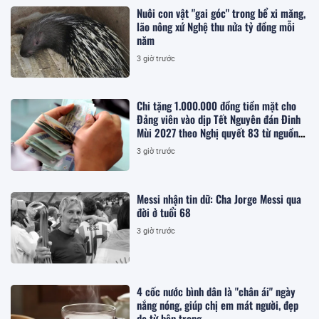
Nuôi con vật "gai góc" trong bể xi măng,
lão nông xứ Nghệ thu nửa tỷ đồng mỗi
năm
3 giờ trước
Chi tặng 1.000.000 đồng tiền mặt cho
Đảng viên vào dịp Tết Nguyên đán Đinh
Mùi 2027 theo Nghị quyết 83 từ nguồn
ngân sách cấp tỉnh, cụ thể ra sao?
3 giờ trước
Messi nhận tin dữ: Cha Jorge Messi qua
đời ở tuổi 68
3 giờ trước
4 cốc nước bình dân là "chân ái" ngày
nắng nóng, giúp chị em mát người, đẹp
da từ bên trong