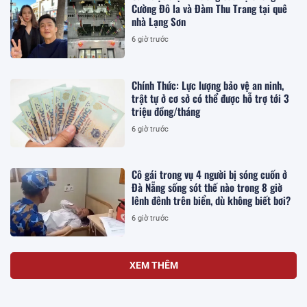
Cường Đô la và Đàm Thu Trang tại quê
nhà Lạng Sơn
6 giờ trước
Chính Thức: Lực lượng bảo vệ an ninh,
trật tự ở cơ sở có thể được hỗ trợ tới 3
triệu đồng/tháng
6 giờ trước
Cô gái trong vụ 4 người bị sóng cuốn ở
Đà Nẵng sống sót thế nào trong 8 giờ
lênh đênh trên biển, dù không biết bơi?
6 giờ trước
XEM THÊM