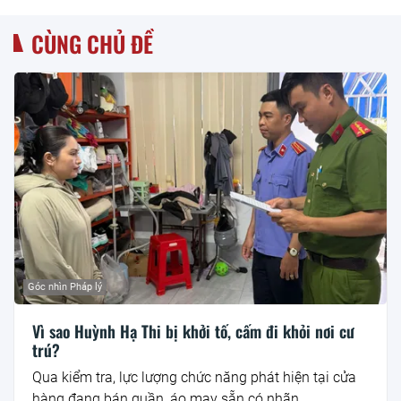
CÙNG CHỦ ĐỀ
Góc nhìn Pháp lý
Vì sao Huỳnh Hạ Thi bị khởi tố, cấm đi khỏi nơi cư
trú?
Qua kiểm tra, lực lượng chức năng phát hiện tại cửa
hàng đang bán quần, áo may sẵn có nhãn...