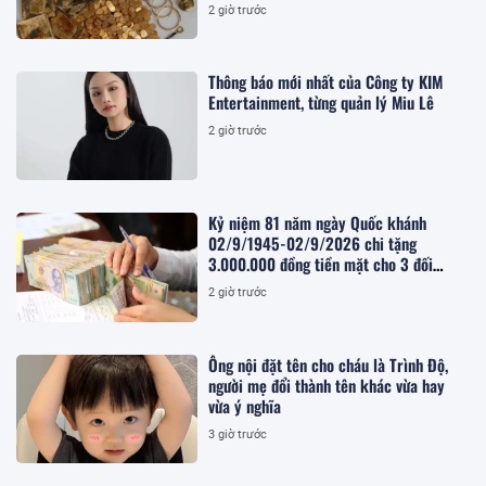
2 giờ trước
Thông báo mới nhất của Công ty KIM
Entertainment, từng quản lý Miu Lê
2 giờ trước
Kỷ niệm 81 năm ngày Quốc khánh
02/9/1945-02/9/2026 chi tặng
3.000.000 đồng tiền mặt cho 3 đối
tượng nào theo Kế hoạch 283/KH-
2 giờ trước
UBND?
Ông nội đặt tên cho cháu là Trình Độ,
người mẹ đổi thành tên khác vừa hay
vừa ý nghĩa
3 giờ trước