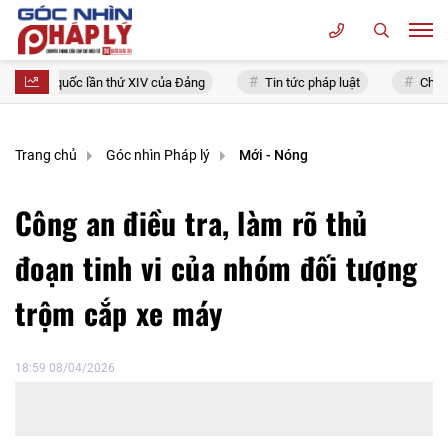
 toàn quốc lần thứ XIV của Đảng
Tin tức pháp luật
Chính sách
Trang chủ
Góc nhìn Pháp lý
Mới - Nóng
Công an điều tra, làm rõ thủ
đoạn tinh vi của nhóm đối tượng
trộm cắp xe máy
18:59 08/04/2026