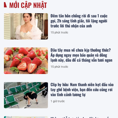
MỚI CẬP NHẬT
Đêm tân hôn chồng rời đi sau 1 cuộc
gọi, 2h sáng tỉnh giấc, tôi lặng người
trước lời thú nhận của anh
15 phút trước
Dâu tây mua về chưa kịp thưởng thức?
Áp dụng ngay mẹo bảo quản và đông
lạnh này, dâu để cả tháng vẫn tươi ngon
15 phút trước
Clip hy hữu: Nam thanh niên kẹt đầu vào
tay ghế bệnh viện, bạn đến cứu cũng rơi
vào tình cảnh tương tự
1 giờ trước