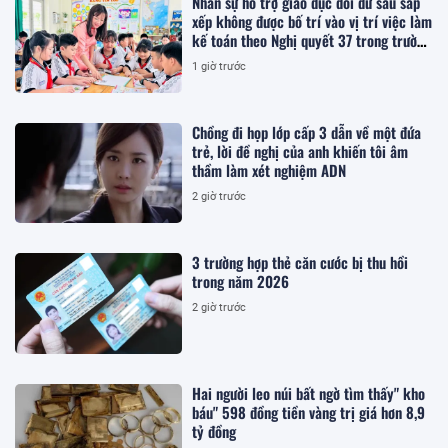
Nhân sự hỗ trợ giáo dục dôi dư sau sắp
xếp không được bố trí vào vị trí việc làm
kế toán theo Nghị quyết 37 trong trường
hợp nào?
1 giờ trước
Chồng đi họp lớp cấp 3 dẫn về một đứa
trẻ, lời đề nghị của anh khiến tôi âm
thầm làm xét nghiệm ADN
2 giờ trước
3 trường hợp thẻ căn cước bị thu hồi
trong năm 2026
2 giờ trước
Hai người leo núi bất ngờ tìm thấy" kho
báu" 598 đồng tiền vàng trị giá hơn 8,9
tỷ đồng