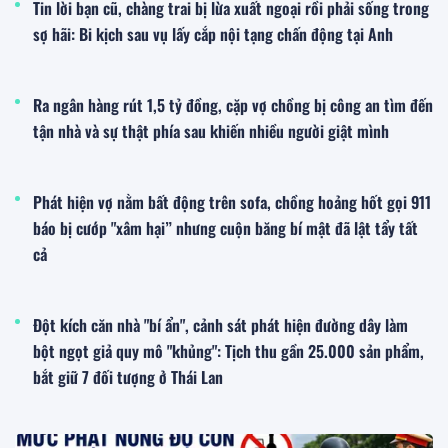
Tin lời bạn cũ, chàng trai bị lừa xuất ngoại rồi phải sống trong
sợ hãi: Bi kịch sau vụ lấy cắp nội tạng chấn động tại Anh
Ra ngân hàng rút 1,5 tỷ đồng, cặp vợ chồng bị công an tìm đến
tận nhà và sự thật phía sau khiến nhiều người giật mình
Phát hiện vợ nằm bất động trên sofa, chồng hoảng hốt gọi 911
báo bị cướp "xâm hại” nhưng cuộn băng bí mật đã lật tẩy tất
cả
Đột kích căn nhà "bí ẩn", cảnh sát phát hiện đường dây làm
bột ngọt giả quy mô "khủng": Tịch thu gần 25.000 sản phẩm,
bắt giữ 7 đối tượng ở Thái Lan