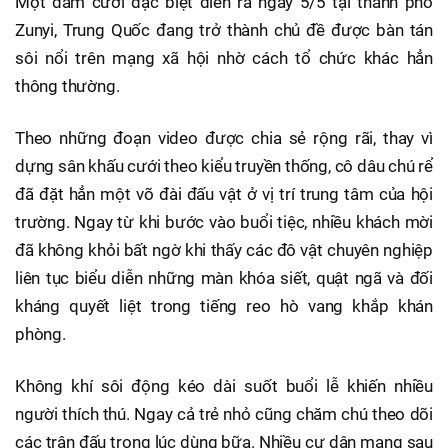
Một đám cưới đặc biệt diễn ra ngày 5/5 tại thành phố
Zunyi, Trung Quốc đang trở thành chủ đề được bàn tán
sôi nổi trên mạng xã hội nhờ cách tổ chức khác hẳn
thông thường.
Theo những đoạn video được chia sẻ rộng rãi, thay vì
dựng sân khấu cưới theo kiểu truyền thống, cô dâu chú rể
đã đặt hẳn một võ đài đấu vật ở vị trí trung tâm của hội
trường. Ngay từ khi bước vào buổi tiệc, nhiều khách mời
đã không khỏi bất ngờ khi thấy các đô vật chuyên nghiệp
liên tục biểu diễn những màn khóa siết, quật ngã và đối
kháng quyết liệt trong tiếng reo hò vang khắp khán
phòng.
Không khí sôi động kéo dài suốt buổi lễ khiến nhiều
người thích thú. Ngay cả trẻ nhỏ cũng chăm chú theo dõi
các trận đấu trong lúc dùng bữa. Nhiều cư dân mạng sau