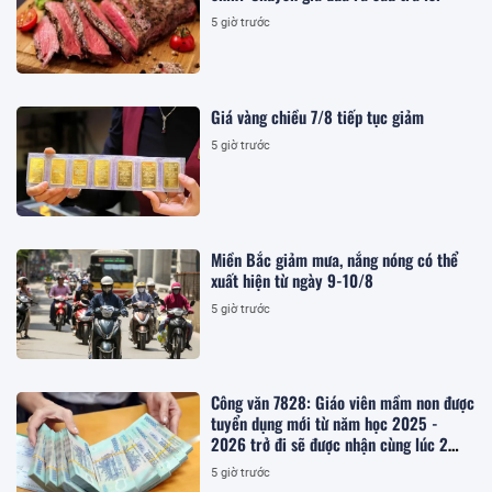
5 giờ trước
Giá vàng chiều 7/8 tiếp tục giảm
5 giờ trước
Miền Bắc giảm mưa, nắng nóng có thể
xuất hiện từ ngày 9-10/8
5 giờ trước
Công văn 7828: Giáo viên mầm non được
tuyển dụng mới từ năm học 2025 -
2026 trở đi sẽ được nhận cùng lúc 2
khoản hỗ trợ tại Nghị định 277, cụ thể
5 giờ trước
trong trường hợp nào?