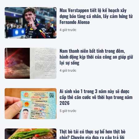
Max Verstappen tiết lộ kế hoạch xây
dựng bảo tàng cá nhân, lấy cảm hứng từ
Fernando Alonso
4 giờ trước
Nam thanh niên bất tỉnh trong đêm,
hành động kịp thời của công an giúp giữ
lại sự sống
4 giờ trước
Ai sinh vào 1 trong 3 năm này sẽ được
cấp thẻ căn cước vô thời hạn trong năm
2026
5 giờ trước
Thịt bò tái có thực sự bổ hơn thịt bò
chín? Chuyên gia đưa ra câu trả lời