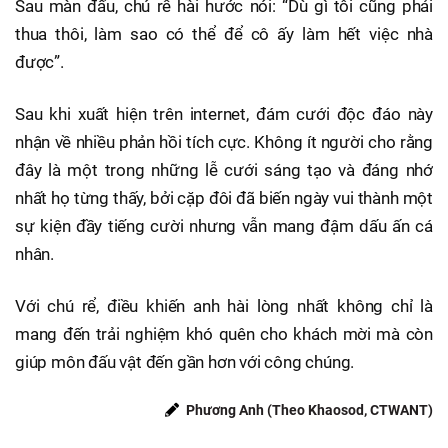
Sau màn đấu, chú rể hài hước nói: “Dù gì tôi cũng phải
thua thôi, làm sao có thể để cô ấy làm hết việc nhà
được”.
Sau khi xuất hiện trên internet, đám cưới độc đáo này
nhận về nhiều phản hồi tích cực. Không ít người cho rằng
đây là một trong những lễ cưới sáng tạo và đáng nhớ
nhất họ từng thấy, bởi cặp đôi đã biến ngày vui thành một
sự kiện đầy tiếng cười nhưng vẫn mang đậm dấu ấn cá
nhân.
Với chú rể, điều khiến anh hài lòng nhất không chỉ là
mang đến trải nghiệm khó quên cho khách mời mà còn
giúp môn đấu vật đến gần hơn với công chúng.
Phương Anh (Theo Khaosod, CTWANT)