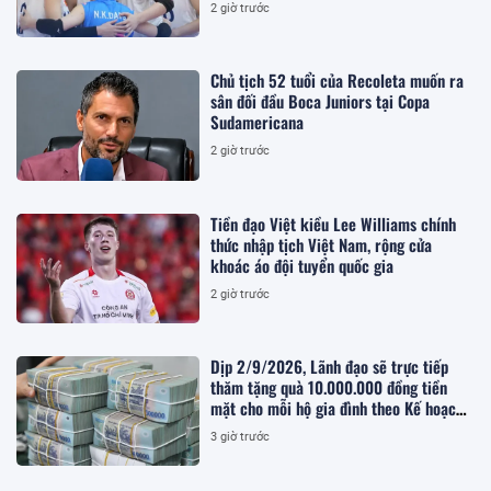
2 giờ trước
Chủ tịch 52 tuổi của Recoleta muốn ra
sân đối đầu Boca Juniors tại Copa
Sudamericana
2 giờ trước
Tiền đạo Việt kiều Lee Williams chính
thức nhập tịch Việt Nam, rộng cửa
khoác áo đội tuyển quốc gia
2 giờ trước
Dịp 2/9/2026, Lãnh đạo sẽ trực tiếp
thăm tặng quà 10.000.000 đồng tiền
mặt cho mỗi hộ gia đình theo Kế hoạch
283, chi tiết ra sao?
3 giờ trước