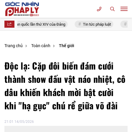
iểu toàn quốc lần thứ XIV của Đảng
Tin tức pháp luật
Chính s
Trang chủ
Toàn cảnh
Thế giới
Độc lạ: Cặp đôi biến đám cưới
thành show đấu vật náo nhiệt, cô
dâu khiến khách mời bật cười
khi "hạ gục" chú rể giữa võ đài
21:01 14/05/2026