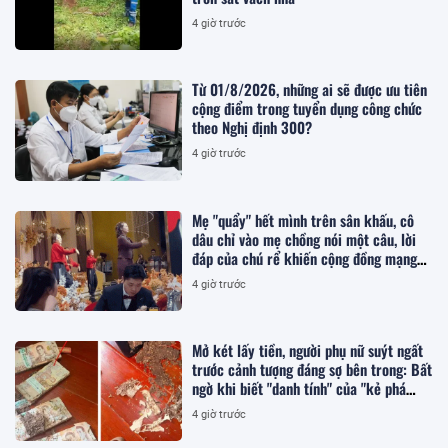
4 giờ trước
Từ 01/8/2026, những ai sẽ được ưu tiên
cộng điểm trong tuyển dụng công chức
theo Nghị định 300?
4 giờ trước
Mẹ "quẩy" hết mình trên sân khấu, cô
dâu chỉ vào mẹ chồng nói một câu, lời
đáp của chú rể khiến cộng đồng mạng
"tan chảy"
4 giờ trước
Mở két lấy tiền, người phụ nữ suýt ngất
trước cảnh tượng đáng sợ bên trong: Bất
ngờ khi biết "danh tính" của "kẻ phá
hoại"
4 giờ trước