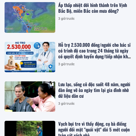
Áp thấp nhiệt đới hình thành trên Vịnh
Bắc Bộ, miền Bắc còn mưa dông?
3 giờ trước
Hỗ trợ 2.530.000 đồng/người cho bác sĩ
có trình độ cao trong 24 tháng từ ngày
có quyết định tuyển dụng/tiếp nhận khi
đáp ứng tiêu chuẩn nào theo Nghị quyết
3 giờ trước
26?
Lưu lạc, sống cô độc suốt 48 năm, người
đàn ông vỡ òa ngày tìm lại gia đình nhờ
dữ liệu dân cư
3 giờ trước
Vạch bụi tre vì thấy động, cụ bà điếng
người đối mặt "quái vật" dài 5 mét cuộn
tròn sát vách nhà