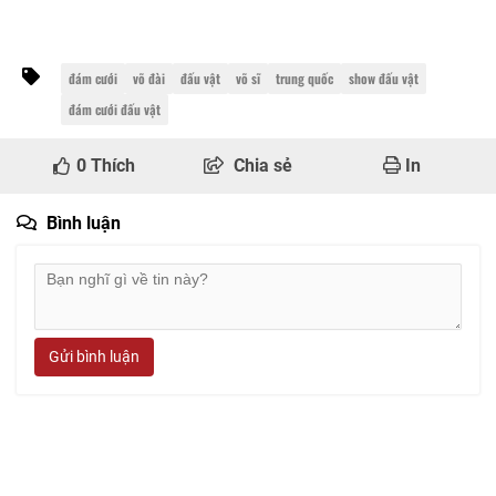
đám cưới
võ đài
đấu vật
võ sĩ
trung quốc
show đấu vật
đám cưới đấu vật
0
Thích
Chia sẻ
In
Bình luận
Gửi bình luận