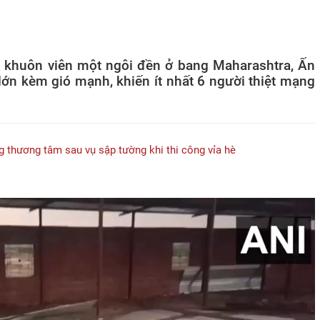
g khuôn viên một ngôi đền ở bang Maharashtra, Ấn
ớn kèm gió mạnh, khiến ít nhất 6 người thiệt mạng
thương tâm sau vụ sập tường khi thi công vỉa hè