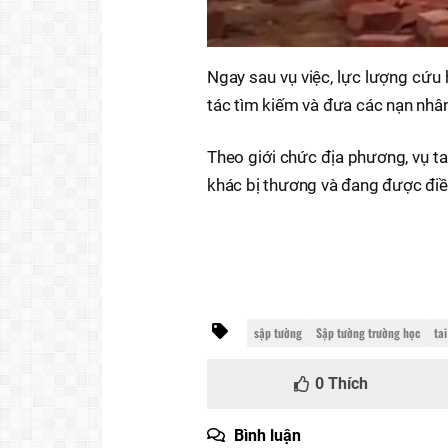
Ngay sau vụ việc, lực lượng cứu 
tác tìm kiếm và đưa các nạn nhân
Theo giới chức địa phương, vụ ta
khác bị thương và đang được điều 
sập tường
Sập tường trường học
ta
0
Thích
Bình luận