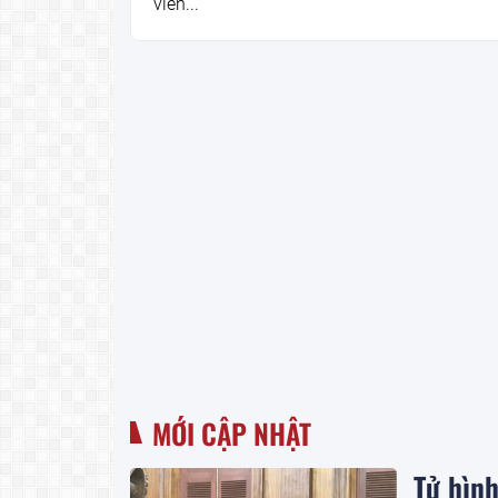
viên...
MỚI CẬP NHẬT
Tử hìn