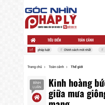
TIÊU ĐIỂM
TOÀN CẢNH
a Đảng
Tin tức pháp luật
Chính sách mới nhất
Giá 
Trang chủ
Toàn cảnh
Thế giới
Kinh hoàng bứ
BÌNH
LUẬN
giữa mưa giông
mạng