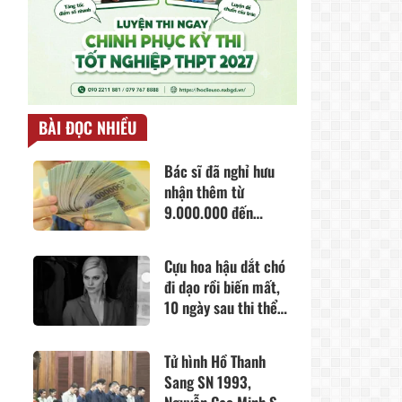
BÀI ĐỌC NHIỀU
Bác sĩ đã nghỉ hưu
nhận thêm từ
9.000.000 đến
10.000.000
đồng/tháng (khác
Cựu hoa hậu dắt chó
lương hưu) theo Nghị
đi dạo rồi biến mất,
quyết 25, cụ thể khi
10 ngày sau thi thể
đáp ứng điều kiện gì?
được tìm thấy trong
chiếc túi giữa rừng
Tử hình Hồ Thanh
Sang SN 1993,