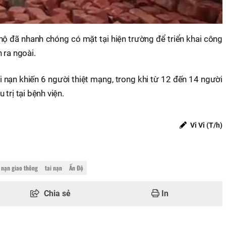
hộ đã nhanh chóng có mặt tại hiện trường để triển khai công
 ra ngoài.
i nạn khiến 6 người thiệt mạng, trong khi từ 12 đến 14 người
trị tại bệnh viện.
Vi Vi (T/h)
i nạn giao thông
tai nạn
Ấn Độ
Chia sẻ
In