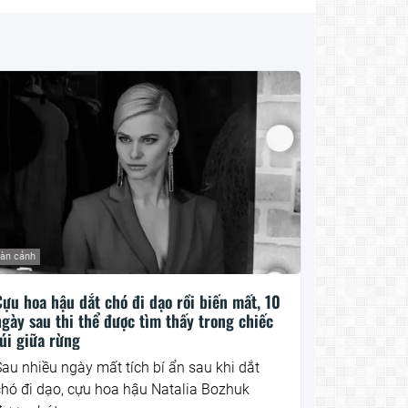
àn cảnh
ựu hoa hậu dắt chó đi dạo rồi biến mất, 10
gày sau thi thể được tìm thấy trong chiếc
úi giữa rừng
au nhiều ngày mất tích bí ẩn sau khi dắt
chó đi dạo, cựu hoa hậu Natalia Bozhuk