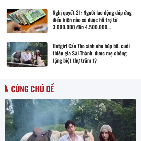
Nghị quyết 21: Người lao động đáp ứng
điều kiện nào sẽ được hỗ trợ từ
3.000.000 đến 4.500.000
đồng/người/tháng tiền thuê nhà?
Hotgirl Cần Thơ xinh như búp bê, cưới
thiếu gia Sài Thành, được mẹ chồng
tặng biệt thự trăm tỷ
CÙNG CHỦ ĐỀ