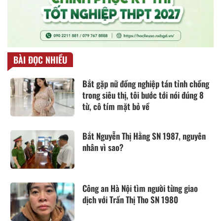
BÀI ĐỌC NHIỀU
Bắt gặp nữ đồng nghiệp tán tỉnh chồng
trong siêu thị, tôi bước tới nói đúng 8
từ, cô tím mặt bỏ về
Bắt Nguyễn Thị Hằng SN 1987, nguyên
nhân vì sao?
Công an Hà Nội tìm người từng giao
dịch với Trần Thị Tho SN 1980