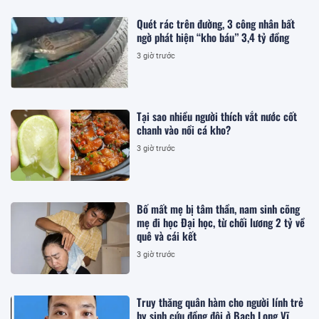
Quét rác trên đường, 3 công nhân bất
ngờ phát hiện “kho báu” 3,4 tỷ đồng
3 giờ trước
Tại sao nhiều người thích vắt nước cốt
chanh vào nồi cá kho?
3 giờ trước
Bố mất mẹ bị tâm thần, nam sinh cõng
mẹ đi học Đại học, từ chối lương 2 tỷ về
quê và cái kết
3 giờ trước
Truy thăng quân hàm cho người lính trẻ
hy sinh cứu đồng đội ở Bạch Long Vĩ