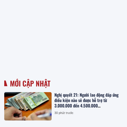
MỚI CẬP NHẬT
Nghị quyết 21: Người lao động đáp ứng
điều kiện nào sẽ được hỗ trợ từ
3.000.000 đến 4.500.000
đồng/người/tháng tiền thuê nhà?
30 phút trước