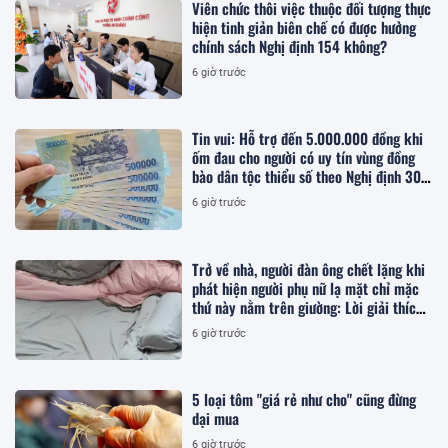
Viên chức thôi việc thuộc đối tượng thực
hiện tinh giản biên chế có được hưởng
chính sách Nghị định 154 không?
6 giờ trước
Tin vui: Hỗ trợ đến 5.000.000 đồng khi
ốm đau cho người có uy tín vùng đồng
bào dân tộc thiểu số theo Nghị định 307,
cụ thể khi điều trị tại đâu?
6 giờ trước
Trở về nhà, người đàn ông chết lặng khi
phát hiện người phụ nữ lạ mặt chỉ mặc
thứ này nằm trên giường: Lời giải thích
khiến ai cũng bất an
6 giờ trước
5 loại tôm "giá rẻ như cho" cũng đừng
dại mua
6 giờ trước