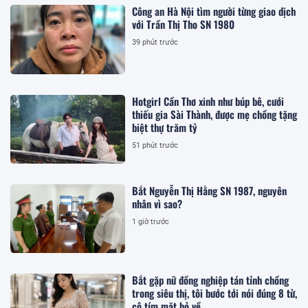
Công an Hà Nội tìm người từng giao dịch
với Trần Thị Tho SN 1980
39 phút trước
Hotgirl Cần Thơ xinh như búp bê, cưới
thiếu gia Sài Thành, được mẹ chồng tặng
biệt thự trăm tỷ
51 phút trước
Bắt Nguyễn Thị Hằng SN 1987, nguyên
nhân vì sao?
1 giờ trước
Bắt gặp nữ đồng nghiệp tán tỉnh chồng
trong siêu thị, tôi bước tới nói đúng 8 từ,
cô tím mặt bỏ về