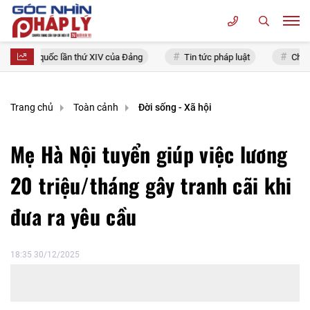
 toàn quốc lần thứ XIV của Đảng
Tin tức pháp luật
Chính sác
Trang chủ
Toàn cảnh
Đời sống - Xã hội
Mẹ Hà Nội tuyển giúp việc lương
20 triệu/tháng gây tranh cãi khi
đưa ra yêu cầu
18:35 30/12/2025