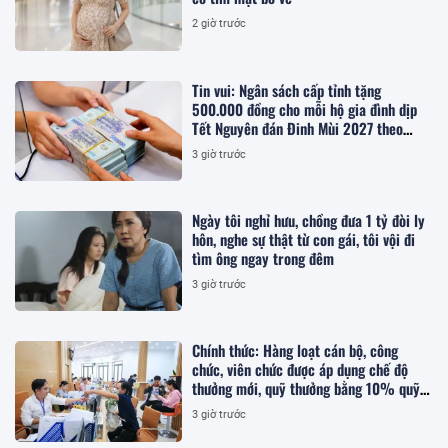
2 giờ trước
Tin vui: Ngân sách cấp tỉnh tặng
500.000 đồng cho mỗi hộ gia đình dịp
Tết Nguyên đán Đinh Mùi 2027 theo
Nghị quyết 83 khi thuộc trường hợp
3 giờ trước
nào?
Ngày tôi nghỉ hưu, chồng đưa 1 tỷ đòi ly
hôn, nghe sự thật từ con gái, tôi vội đi
tìm ông ngay trong đêm
3 giờ trước
Chính thức: Hàng loạt cán bộ, công
chức, viên chức được áp dụng chế độ
thưởng mới, quỹ thưởng bằng 10% quỹ
lương
3 giờ trước