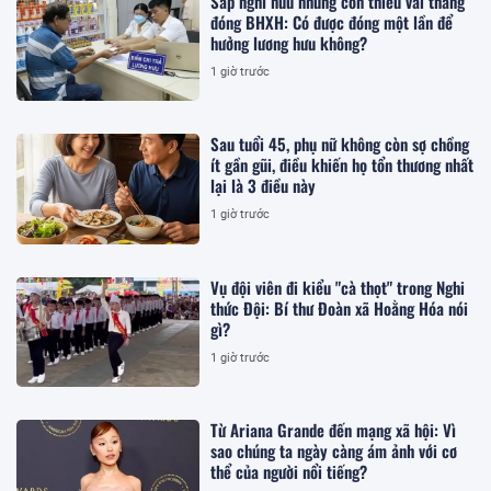
Sắp nghỉ hưu nhưng còn thiếu vài tháng
đóng BHXH: Có được đóng một lần để
hưởng lương hưu không?
1 giờ trước
Sau tuổi 45, phụ nữ không còn sợ chồng
ít gần gũi, điều khiến họ tổn thương nhất
lại là 3 điều này
1 giờ trước
Vụ đội viên đi kiểu "cà thọt" trong Nghi
thức Đội: Bí thư Đoàn xã Hoằng Hóa nói
gì?
1 giờ trước
Từ Ariana Grande đến mạng xã hội: Vì
sao chúng ta ngày càng ám ảnh với cơ
thể của người nổi tiếng?