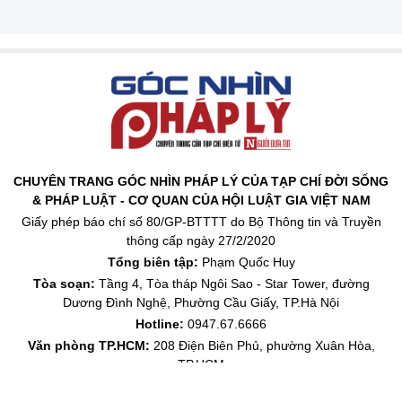
CHUYÊN TRANG GÓC NHÌN PHÁP LÝ CỦA TẠP CHÍ ĐỜI SỐNG
& PHÁP LUẬT - CƠ QUAN CỦA HỘI LUẬT GIA VIỆT NAM
Giấy phép báo chí số 80/GP-BTTTT do Bộ Thông tin và Truyền
thông cấp ngày 27/2/2020
Tổng biên tập:
Phạm Quốc Huy
Tòa soạn:
Tầng 4, Tòa tháp Ngôi Sao - Star Tower, đường
Dương Đình Nghệ, Phường Cầu Giấy, TP.Hà Nội
Hotline:
0947.67.6666
Văn phòng TP.HCM:
208 Điện Biên Phủ, phường Xuân Hòa,
TP.HCM
Phụ trách truyền thông:
Nguyễn Thành Đức - 0947.67.6666