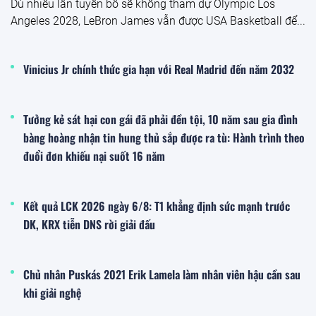
Dù nhiều lần tuyên bố sẽ không tham dự Olympic Los
Angeles 2028, LeBron James vẫn được USA Basketball để...
Vinicius Jr chính thức gia hạn với Real Madrid đến năm 2032
Tưởng kẻ sát hại con gái đã phải đền tội, 10 năm sau gia đình
bàng hoàng nhận tin hung thủ sắp được ra tù: Hành trình theo
đuổi đơn khiếu nại suốt 16 năm
Kết quả LCK 2026 ngày 6/8: T1 khẳng định sức mạnh trước
DK, KRX tiễn DNS rời giải đấu
Chủ nhân Puskás 2021 Erik Lamela làm nhân viên hậu cần sau
khi giải nghệ