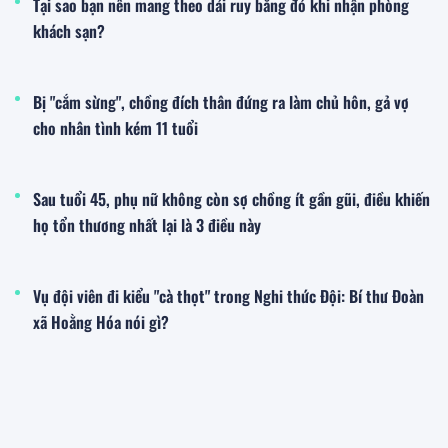
Tại sao bạn nên mang theo dải ruy băng đỏ khi nhận phòng
khách sạn?
Bị "cắm sừng", chồng đích thân đứng ra làm chủ hôn, gả vợ
cho nhân tình kém 11 tuổi
Sau tuổi 45, phụ nữ không còn sợ chồng ít gần gũi, điều khiến
họ tổn thương nhất lại là 3 điều này
Vụ đội viên đi kiểu "cà thọt" trong Nghi thức Đội: Bí thư Đoàn
xã Hoằng Hóa nói gì?