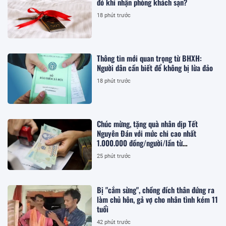
đỏ khi nhận phòng khách sạn?
18 phút trước
Thông tin mới quan trọng từ BHXH:
Người dân cần biết để không bị lừa đảo
18 phút trước
Chúc mừng, tặng quà nhân dịp Tết
Nguyên Đán với mức chi cao nhất
1.000.000 đồng/người/lần từ
20/09/2026 cho nhà giáo như thế nào
25 phút trước
theo Nghị định 307?
Bị "cắm sừng", chồng đích thân đứng ra
làm chủ hôn, gả vợ cho nhân tình kém 11
tuổi
42 phút trước