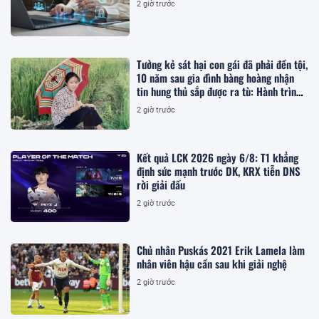
2 giờ trước
Tưởng kẻ sát hại con gái đã phải đền tội,
10 năm sau gia đình bàng hoàng nhận
tin hung thủ sắp được ra tù: Hành trình
theo đuổi đơn khiếu nại suốt 16 năm
2 giờ trước
Kết quả LCK 2026 ngày 6/8: T1 khẳng
định sức mạnh trước DK, KRX tiễn DNS
rời giải đấu
2 giờ trước
Chủ nhân Puskás 2021 Erik Lamela làm
nhân viên hậu cần sau khi giải nghệ
2 giờ trước