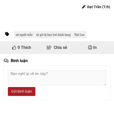
Đạt Trần (T/h)
nữ người mẫu
cô gái bị bạn trai hành hung
Thái Lan
0
Thích
Chia sẻ
In
Bình luận
Gửi bình luận