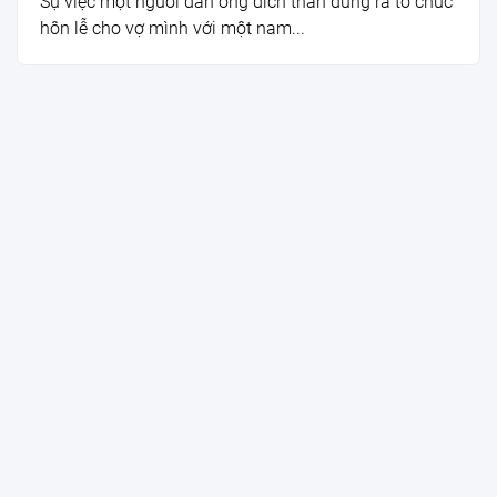
Sự việc một người đàn ông đích thân đứng ra tổ chức
hôn lễ cho vợ mình với một nam...