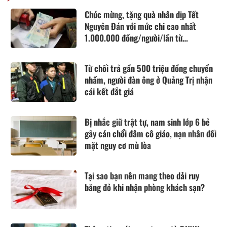
Chúc mừng, tặng quà nhân dịp Tết
Nguyên Đán với mức chi cao nhất
1.000.000 đồng/người/lần từ
20/09/2026 cho nhà giáo như thế nào
theo Nghị định 307?
Từ chối trả gần 500 triệu đồng chuyển
nhầm, người đàn ông ở Quảng Trị nhận
cái kết đắt giá
Bị nhắc giữ trật tự, nam sinh lớp 6 bẻ
gãy cán chổi đâm cô giáo, nạn nhân đối
mặt nguy cơ mù lòa
Tại sao bạn nên mang theo dải ruy
băng đỏ khi nhận phòng khách sạn?