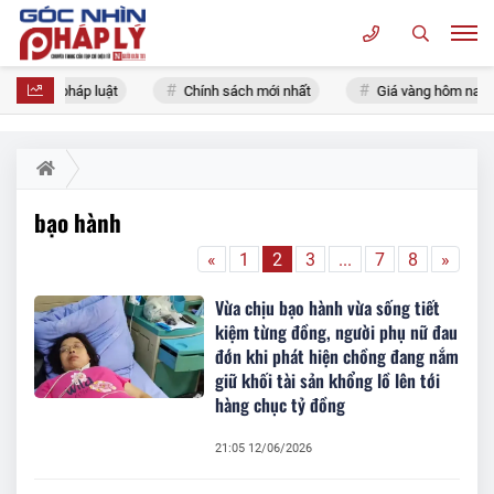
Tin tức pháp luật
Chính sách mới nhất
Giá vàng hôm nay
bạo hành
«
1
2
3
...
7
8
»
Vừa chịu bạo hành vừa sống tiết
kiệm từng đồng, người phụ nữ đau
đớn khi phát hiện chồng đang nắm
giữ khối tài sản khổng lồ lên tới
hàng chục tỷ đồng
21:05 12/06/2026