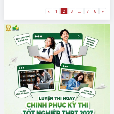
«
1
2
3
...
7
8
»