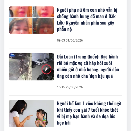
Người phụ nữ ôm con nhỏ vẫn bị
chồng hành hung dã man ở Đắk
Lắk: Nguyên nhân phía sau gây
phẫn nộ
09:03 31/05/2026
Đài Loan (Trung Quốc): Bạo hành
rồi bỏ mặc vợ cũ hấp hối suốt
nhiều giờ ở nhà hoang, người đàn
ông còn nhờ cha 'dọn hậu quả'
15:15 29/05/2026
Người bố làm 1 việc không thể ngờ
khi thấy con gái 7 tuổi khóc thét
vì bị mẹ bạo hành và đe dọa lúc
học bài