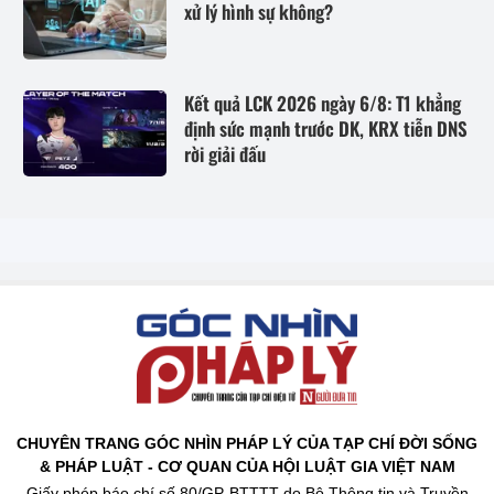
xử lý hình sự không?
Kết quả LCK 2026 ngày 6/8: T1 khẳng
định sức mạnh trước DK, KRX tiễn DNS
rời giải đấu
CHUYÊN TRANG GÓC NHÌN PHÁP LÝ CỦA TẠP CHÍ ĐỜI SỐNG
& PHÁP LUẬT - CƠ QUAN CỦA HỘI LUẬT GIA VIỆT NAM
Giấy phép báo chí số 80/GP-BTTTT do Bộ Thông tin và Truyền