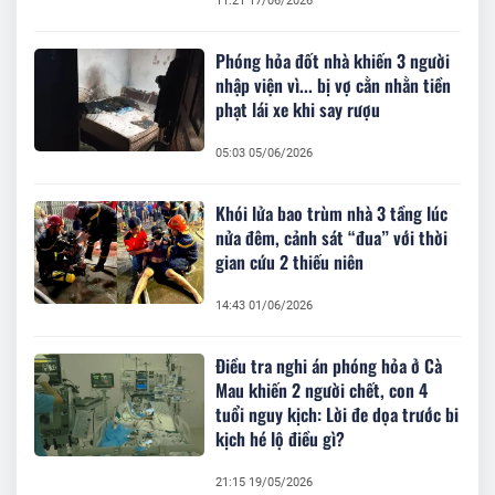
11:21 17/06/2026
Phóng hỏa đốt nhà khiến 3 người
nhập viện vì... bị vợ cằn nhằn tiền
phạt lái xe khi say rượu
05:03 05/06/2026
Khói lửa bao trùm nhà 3 tầng lúc
nửa đêm, cảnh sát “đua” với thời
gian cứu 2 thiếu niên
14:43 01/06/2026
Điều tra nghi án phóng hỏa ở Cà
Mau khiến 2 người chết, con 4
tuổi nguy kịch: Lời đe dọa trước bi
kịch hé lộ điều gì?
21:15 19/05/2026