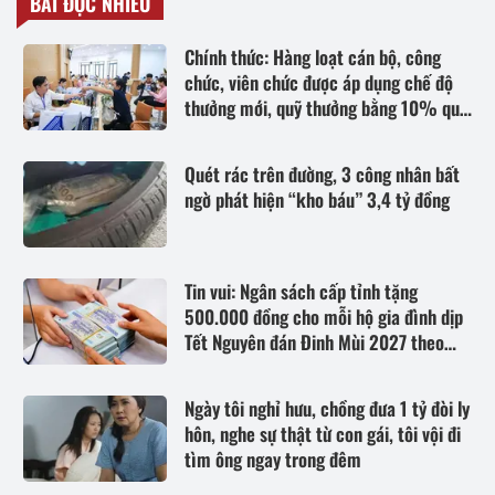
BÀI ĐỌC NHIỀU
Chính thức: Hàng loạt cán bộ, công
chức, viên chức được áp dụng chế độ
thưởng mới, quỹ thưởng bằng 10% quỹ
lương
Quét rác trên đường, 3 công nhân bất
ngờ phát hiện “kho báu” 3,4 tỷ đồng
Tin vui: Ngân sách cấp tỉnh tặng
500.000 đồng cho mỗi hộ gia đình dịp
Tết Nguyên đán Đinh Mùi 2027 theo
Nghị quyết 83 khi thuộc trường hợp
nào?
Ngày tôi nghỉ hưu, chồng đưa 1 tỷ đòi ly
hôn, nghe sự thật từ con gái, tôi vội đi
tìm ông ngay trong đêm