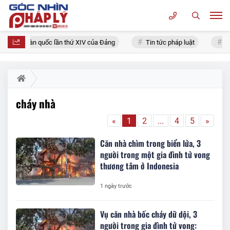
ại biểu toàn quốc lần thứ XIV của Đảng
Tin tức pháp luật
Chí
cháy nhà
«
1
2
...
4
5
»
Căn nhà chìm trong biển lửa, 3
người trong một gia đình tử vong
thương tâm ở Indonesia
1 ngày trước
Vụ căn nhà bốc cháy dữ dội, 3
người trong gia đình tử vong: