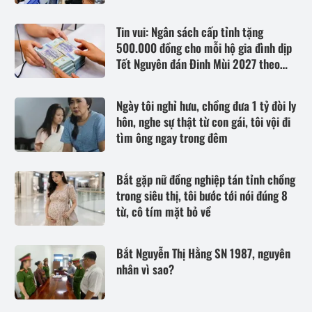
lương
Tin vui: Ngân sách cấp tỉnh tặng
500.000 đồng cho mỗi hộ gia đình dịp
Tết Nguyên đán Đinh Mùi 2027 theo
Nghị quyết 83 khi thuộc trường hợp
nào?
Ngày tôi nghỉ hưu, chồng đưa 1 tỷ đòi ly
hôn, nghe sự thật từ con gái, tôi vội đi
tìm ông ngay trong đêm
Bắt gặp nữ đồng nghiệp tán tỉnh chồng
trong siêu thị, tôi bước tới nói đúng 8
từ, cô tím mặt bỏ về
Bắt Nguyễn Thị Hằng SN 1987, nguyên
nhân vì sao?