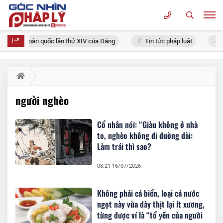
 đại biểu toàn quốc lần thứ XIV của Đảng
Tin tức pháp luật
C
người nghèo
Cổ nhân nói: “Giàu không ở nhà
to, nghèo không đi đường dài:
Làm trái thì sao?
08:21 16/07/2026
Không phải cá biển, loại cá nước
ngọt này vừa dày thịt lại ít xương,
từng được ví là “tổ yến của người