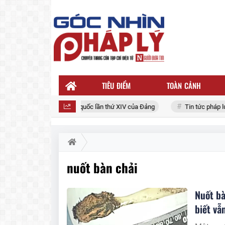
TIÊU ĐIỂM
TOÀN CẢNH
Đại hội đại biểu toàn quốc lần thứ XIV của Đảng
Tin tức pháp luậ
nuốt bàn chải
Nuốt bà
biết vẫ