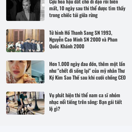
Cựu hoa hậu dắt chó đi dạo rồi biến
mất, 10 ngày sau thi thể được tìm thấy
trong chiếc túi giữa rừng
Tử hình Hồ Thanh Sang SN 1993,
Nguyễn Cao Minh SN 2000 và Phan
Quốc Khánh 2000
Hơn 1.000 ngày đau đớn, thêm một lần
như "chết đi sống lại" của mỹ nhân Thư
Ký Kim Sao Thế sau khi cưới chồng CEO
Vụ phát hiện thi thể nam ca sĩ nhóm
nhạc nổi tiếng trên sông: Bạn gái tiết
lộ gì?