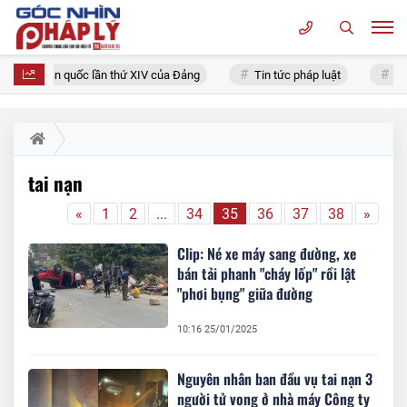
i biểu toàn quốc lần thứ XIV của Đảng
Tin tức pháp luật
Chí
tai nạn
«
1
2
...
34
35
36
37
38
»
Clip: Né xe máy sang đường, xe
bán tải phanh "cháy lốp" rồi lật
"phơi bụng" giữa đường
10:16 25/01/2025
Nguyên nhân ban đầu vụ tai nạn 3
người tử vong ở nhà máy Công ty