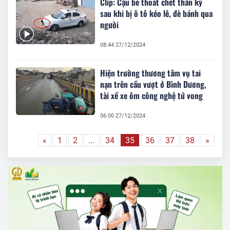
Clip: Cậu bé thoát chết thần kỳ
sau khi bị ô tô kéo lê, đè bánh qua
người
08:44 27/12/2024
Hiện trường thương tâm vụ tai
nạn trên cầu vượt ở Bình Dương,
tài xế xe ôm công nghệ tử vong
06:00 27/12/2024
«
1
2
...
34
35
36
37
38
»