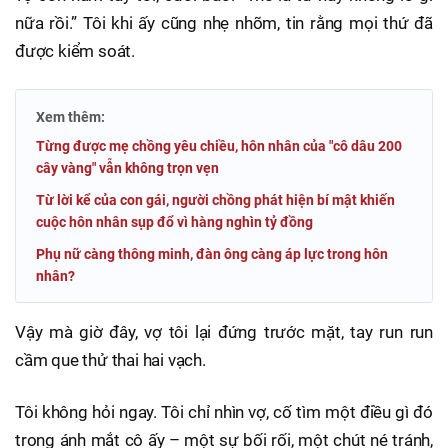
nữa rồi.” Tôi khi ấy cũng nhẹ nhõm, tin rằng mọi thứ đã
được kiểm soát.
Xem thêm:
Từng được mẹ chồng yêu chiều, hôn nhân của "cô dâu 200
cây vàng" vẫn không trọn vẹn
Từ lời kể của con gái, người chồng phát hiện bí mật khiến
cuộc hôn nhân sụp đổ vì hàng nghìn tỷ đồng
Phụ nữ càng thông minh, đàn ông càng áp lực trong hôn
nhân?
Vậy mà giờ đây, vợ tôi lại đứng trước mặt, tay run run
cầm que thử thai hai vạch.
Tôi không hỏi ngay. Tôi chỉ nhìn vợ, cố tìm một điều gì đó
trong ánh mắt cô ấy – một sự bối rối, một chút né tránh,