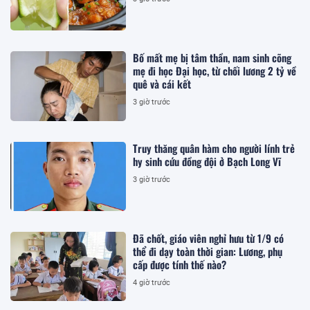
Bố mất mẹ bị tâm thần, nam sinh cõng
mẹ đi học Đại học, từ chối lương 2 tỷ về
quê và cái kết
3 giờ trước
Truy thăng quân hàm cho người lính trẻ
hy sinh cứu đồng đội ở Bạch Long Vĩ
3 giờ trước
Đã chốt, giáo viên nghỉ hưu từ 1/9 có
thể đi dạy toàn thời gian: Lương, phụ
cấp được tính thế nào?
4 giờ trước