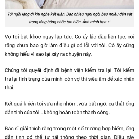
Tôi ngồi lặng đi khi nghe kết luận. Bao nhiêu nghi ngờ, bao nhiêu dằn vặt
trong lòng bỗng chốc tan biến. Ảnh minh họa ↵
Vợ tôi bật khóc ngay lập tức. Cô ấy lắc đầu liên tục, nói
rằng chưa bao giờ làm điều gì có lỗi với tôi. Cô ấy cũng
không hiểu vì sao lại xảy ra chuyện này.
Chúng tôi quyết định đi bệnh viện kiểm tra lại. Tôi kiểm
tra lại tình trạng của mình, còn vợ thì siêu âm để xác nhận
thai.
Kết quả khiến tôi vừa nhẹ nhõm, vừa bất ngờ: ca thắt ống
dẫn tinh của tôi… không hoàn toàn thành công.
Bác sĩ giải thích rằng trong một số trường hợp hiếm, ống
dẫn tinh có thể tự tái thông theo thời gian. Điều này