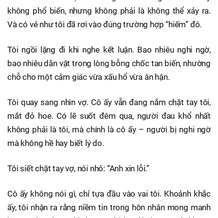
không phổ biến, nhưng không phải là không thể xảy ra.
Và có vẻ như tôi đã rơi vào đúng trường hợp “hiếm” đó.
Tôi ngồi lặng đi khi nghe kết luận. Bao nhiêu nghi ngờ,
bao nhiêu dằn vặt trong lòng bỗng chốc tan biến, nhường
chỗ cho một cảm giác vừa xấu hổ vừa ân hận.
Tôi quay sang nhìn vợ. Cô ấy vẫn đang nắm chặt tay tôi,
mắt đỏ hoe. Có lẽ suốt đêm qua, người đau khổ nhất
không phải là tôi, mà chính là cô ấy – người bị nghi ngờ
mà không hề hay biết lý do.
Tôi siết chặt tay vợ, nói nhỏ: “Anh xin lỗi.”
Cô ấy không nói gì, chỉ tựa đầu vào vai tôi. Khoảnh khắc
ấy, tôi nhận ra rằng niềm tin trong hôn nhân mong manh