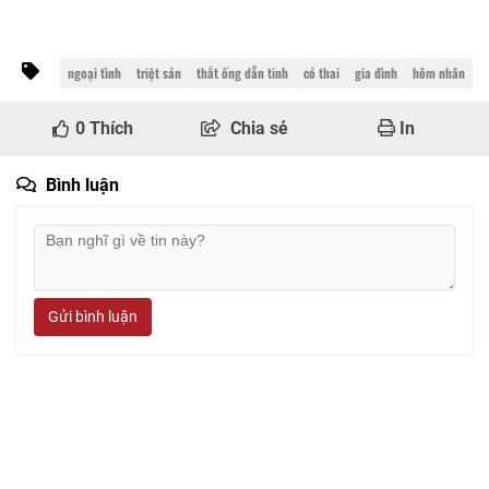
ngoại tình
triệt sản
thắt ống dẫn tinh
có thai
gia đình
hôm nhân
0
Thích
Chia sẻ
In
Bình luận
Gửi bình luận