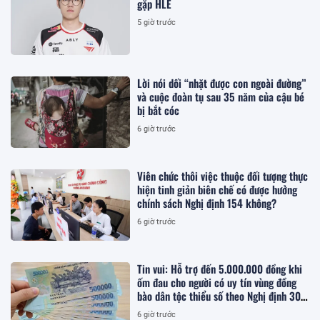
gặp HLE
5 giờ trước
Lời nói dối “nhặt được con ngoài đường”
và cuộc đoàn tụ sau 35 năm của cậu bé
bị bắt cóc
6 giờ trước
Viên chức thôi việc thuộc đối tượng thực
hiện tinh giản biên chế có được hưởng
chính sách Nghị định 154 không?
6 giờ trước
Tin vui: Hỗ trợ đến 5.000.000 đồng khi
ốm đau cho người có uy tín vùng đồng
bào dân tộc thiểu số theo Nghị định 307,
cụ thể khi điều trị tại đâu?
6 giờ trước