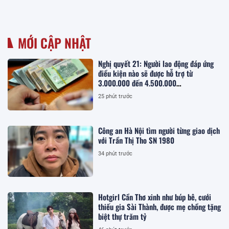
MỚI CẬP NHẬT
Nghị quyết 21: Người lao động đáp ứng
điều kiện nào sẽ được hỗ trợ từ
3.000.000 đến 4.500.000
đồng/người/tháng tiền thuê nhà?
25 phút trước
Công an Hà Nội tìm người từng giao dịch
với Trần Thị Tho SN 1980
34 phút trước
Hotgirl Cần Thơ xinh như búp bê, cưới
thiếu gia Sài Thành, được mẹ chồng tặng
biệt thự trăm tỷ