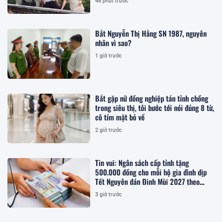
46 phút trước
Bắt Nguyễn Thị Hằng SN 1987, nguyên
nhân vì sao?
1 giờ trước
Bắt gặp nữ đồng nghiệp tán tỉnh chồng
trong siêu thị, tôi bước tới nói đúng 8 từ,
cô tím mặt bỏ về
2 giờ trước
Tin vui: Ngân sách cấp tỉnh tặng
500.000 đồng cho mỗi hộ gia đình dịp
Tết Nguyên đán Đinh Mùi 2027 theo
Nghị quyết 83 khi thuộc trường hợp
3 giờ trước
nào?