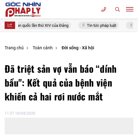
iểu toàn quốc lần thứ XIV của Đảng
Tin tức pháp luật
Chính s
Trang chủ
Toàn cảnh
Đời sống - Xã hội
Đã triệt sản vợ vẫn báo “dính
bầu": Kết quả của bệnh viện
khiến cả hai rơi nước mắt
11:37 18/04/2026