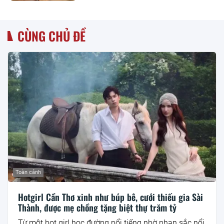
đồng/người/tháng tiền thuê nhà?
CÙNG CHỦ ĐỀ
Toàn cảnh
Hotgirl Cần Thơ xinh như búp bê, cưới thiếu gia Sài
Thành, được mẹ chồng tặng biệt thự trăm tỷ
Từ một hot girl học đường nổi tiếng nhờ nhan sắc nổi