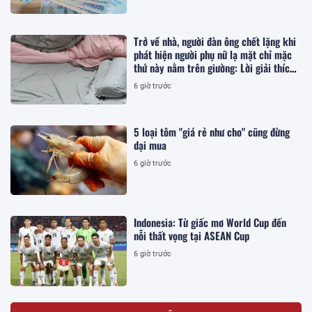
Trở về nhà, người đàn ông chết lặng khi
phát hiện người phụ nữ lạ mặt chỉ mặc
thứ này nằm trên giường: Lời giải thích
khiến ai cũng bất an
6 giờ trước
5 loại tôm "giá rẻ như cho" cũng đừng
dại mua
6 giờ trước
Indonesia: Từ giấc mơ World Cup đến
nỗi thất vọng tại ASEAN Cup
6 giờ trước