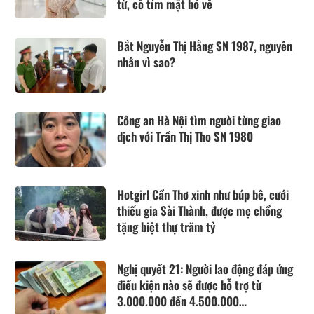
từ, cô tím mặt bỏ về
Bắt Nguyễn Thị Hằng SN 1987, nguyên
nhân vì sao?
Công an Hà Nội tìm người từng giao
dịch với Trần Thị Tho SN 1980
Hotgirl Cần Thơ xinh như búp bê, cưới
thiếu gia Sài Thành, được mẹ chồng
tặng biệt thự trăm tỷ
Nghị quyết 21: Người lao động đáp ứng
điều kiện nào sẽ được hỗ trợ từ
3.000.000 đến 4.500.000