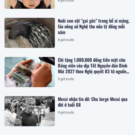
8 giờ trước
Nuôi con vật "gai góc" trong bể xi măng,
lão nông xứ Nghệ thu nửa tỷ đồng mỗi
năm
8 giờ trước
Chi tặng 1.000.000 đồng tiền mặt cho
Đảng viên vào dịp Tết Nguyên đán Đinh
Mùi 2027 theo Nghị quyết 83 từ nguồn
ngân sách cấp tỉnh, cụ thể ra sao?
9 giờ trước
Messi nhận tin dữ: Cha Jorge Messi qua
đời ở tuổi 68
9 giờ trước