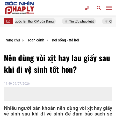
 toàn quốc lần thứ XIV của Đảng
Tin tức pháp luật
Chính sác
Trang chủ
Toàn cảnh
Đời sống - Xã hội
Nên dùng vòi xịt hay lau giấy sau
khi đi vệ sinh tốt hơn?
11:49 09/07/2026
Nhiều người băn khoăn nên dùng vòi xịt hay giấy
vệ sinh sau khi đi vệ sinh để đảm bảo sạch sẽ