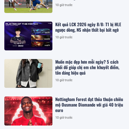
10 giờ trước
Kết quả LCK 2026 ngày 8/8: T1 bị HLE
ngược dòng, NS nhận thất bại bất ngờ
10 giờ trước
Muốn mặc đẹp hơn mỗi ngày? 5 cách
phối đồ giúp chị em che khuyết điểm,
tôn dáng hiệu quả
10 giờ trước
Nottingham Forest đạt thỏa thuận chiêu
mộ Ousmane Diomande với giá 40 triệu
euro
10 giờ trước