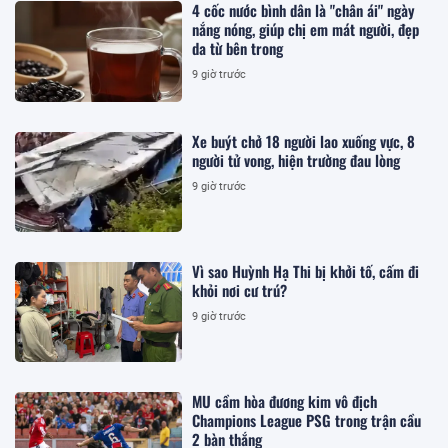
4 cốc nước bình dân là "chân ái" ngày
nắng nóng, giúp chị em mát người, đẹp
da từ bên trong
9 giờ trước
Xe buýt chở 18 người lao xuống vực, 8
người tử vong, hiện trường đau lòng
9 giờ trước
Vì sao Huỳnh Hạ Thi bị khởi tố, cấm đi
khỏi nơi cư trú?
9 giờ trước
MU cầm hòa đương kim vô địch
Champions League PSG trong trận cầu
2 bàn thắng