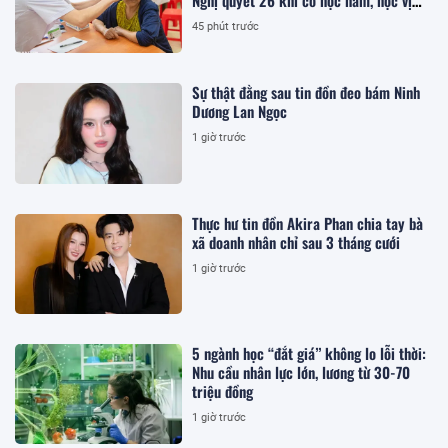
như thế nào?
45 phút trước
Sự thật đằng sau tin đồn đeo bám Ninh
Dương Lan Ngọc
1 giờ trước
Thực hư tin đồn Akira Phan chia tay bà
xã doanh nhân chỉ sau 3 tháng cưới
1 giờ trước
5 ngành học “đắt giá” không lo lỗi thời:
Nhu cầu nhân lực lớn, lương từ 30-70
triệu đồng
1 giờ trước