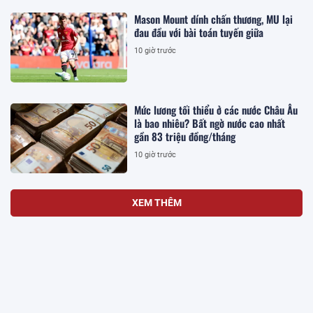
Mason Mount dính chấn thương, MU lại
đau đầu với bài toán tuyến giữa
10 giờ trước
Mức lương tối thiểu ở các nước Châu Âu
là bao nhiêu? Bất ngờ nước cao nhất
gần 83 triệu đồng/tháng
10 giờ trước
XEM THÊM