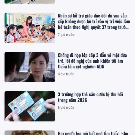
Nhân sự hỗ trợ giáo dục dôi dư sau sắp
xếp không được bố trí vào vị trí việc làm
kế toán theo Nghị quyết 37 trong trường
hợp nào?
7 giờ trước
Chồng đi họp lớp cấp 3 dẫn về một đứa
trẻ, lời đề nghị của anh khiến tôi âm
thầm làm xét nghiệm ADN
8 giờ trước
3 trường hợp thẻ căn cước bị thu hồi
trong năm 2026
8 giờ trước
Hai người leo núi bất ngờ tìm thấy" kho