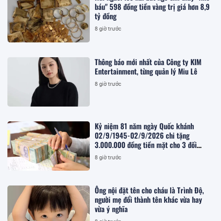
báu" 598 đồng tiền vàng trị giá hơn 8,9
tỷ đồng
8 giờ trước
Thông báo mới nhất của Công ty KIM
Entertainment, từng quản lý Miu Lê
8 giờ trước
Kỷ niệm 81 năm ngày Quốc khánh
02/9/1945-02/9/2026 chi tặng
3.000.000 đồng tiền mặt cho 3 đối
tượng nào theo Kế hoạch 283/KH-
8 giờ trước
UBND?
Ông nội đặt tên cho cháu là Trình Độ,
người mẹ đổi thành tên khác vừa hay
vừa ý nghĩa