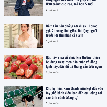
U30 trông cao ráo, trẻ hơn 5 tuổi
4 giờ trước
Đêm tân hôn chồng rời đi sau 1 cuộc
gọi, 2h sáng tỉnh giấc, tôi lặng người
trước lời thú nhận của anh
6 giờ trước
Dâu tây mua về chưa kịp thưởng thức?
Áp dụng ngay mẹo bảo quản và đông
lạnh này, dâu để cả tháng vẫn tươi ngon
6 giờ trước
Clip hy hữu: Nam thanh niên kẹt đầu vào
tay ghế bệnh viện, bạn đến cứu cũng rơi
vào tình cảnh tương tự
7 giờ trước