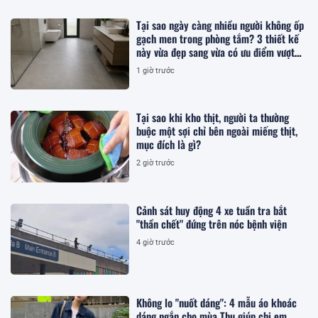
Tại sao ngày càng nhiều người không ốp
gạch men trong phòng tắm? 3 thiết kế
này vừa đẹp sang vừa có ưu điểm vượt
trội
1 giờ trước
Tại sao khi kho thịt, người ta thường
buộc một sợi chỉ bên ngoài miếng thịt,
mục đích là gì?
2 giờ trước
Cảnh sát huy động 4 xe tuần tra bắt
"thần chết" đứng trên nóc bệnh viện
4 giờ trước
Không lo "nuốt dáng": 4 mẫu áo khoác
dáng ngắn cho mùa Thu giúp chị em