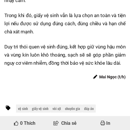
nhạy cảm.
Trong khi đó, giấy vệ sinh vẫn là lựa chọn an toàn và tiện
lợi nếu được sử dụng đúng cách, đúng chiều và hạn chế
chà xát mạnh.
Duy trì thói quen vệ sinh đúng, kết hợp giữ vùng hậu môn
và vùng kín luôn khô thoáng, sạch sẽ sẽ góp phần giảm
nguy cơ viêm nhiễm, đồng thời bảo vệ sức khỏe lâu dài.
Mai Ngọc (t/h)
vệ sinh
giấy vệ sinh
vòi xịt
chuyên gia
đáp án
0
Thích
Chia sẻ
In