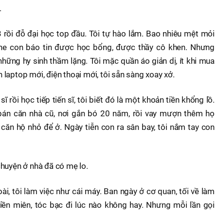
.
3 rồi đỗ đại học top đầu. Tôi tự hào lắm. Bao nhiêu mệt mỏi
he con báo tin được học bổng, được thầy cô khen. Nhưng
hững hy sinh thầm lặng. Tôi mặc quần áo giản dị, ít khi mua
laptop mới, điện thoại mới, tôi sẵn sàng xoay xở.
ĩ rồi học tiếp tiến sĩ, tôi biết đó là một khoản tiền khổng lồ.
i bán căn nhà cũ, nơi gắn bó 20 năm, rồi vay mượn thêm họ
căn hộ nhỏ để ở. Ngày tiễn con ra sân bay, tôi nắm tay con
chuyện ở nhà đã có mẹ lo.
, tôi làm việc như cái máy. Ban ngày ở cơ quan, tối về làm
iền miên, tóc bạc đi lúc nào không hay. Nhưng mỗi lần gọi