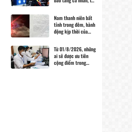
bảo tàng cá nhân, lấy
cảm hứng từ
Fernando Alonso
Nam thanh niên bất
tỉnh trong đêm, hành
động kịp thời của
công an giúp giữ lại
sự sống
Từ 01/8/2026, những
ai sẽ được ưu tiên
cộng điểm trong
tuyển dụng công
chức theo Nghị định
300?