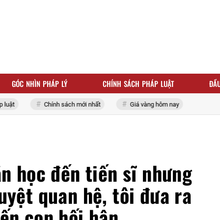
GÓC NHÌN PHÁP LÝ
CHÍNH SÁCH PHÁP LUẬT
ĐẦU
ật
Chính sách mới nhất
Giá vàng hôm nay
ăn học đến tiến sĩ nhưng
uyệt quan hệ, tôi đưa ra
iến con hối hận