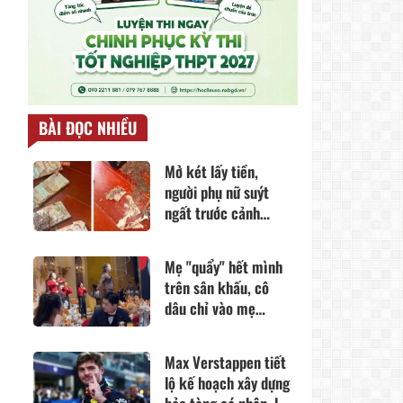
BÀI ĐỌC NHIỀU
Mở két lấy tiền,
người phụ nữ suýt
ngất trước cảnh
tượng đáng sợ bên
trong: Bất ngờ khi
Mẹ "quẩy" hết mình
biết "danh tính" của
trên sân khấu, cô
"kẻ phá hoại"
dâu chỉ vào mẹ
chồng nói một câu,
lời đáp của chú rể
Max Verstappen tiết
khiến cộng đồng
lộ kế hoạch xây dựng
mạng "tan chảy"