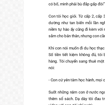
có bố, mình phải bù đắp gấp đôi”
Con tôi học giỏi. Từ cấp 2, cấp 
dường như tan biến mỗi lần ng
niềm tự hào ấy cũng đi kèm với n
sắm cho bản thân, nhưng con cần 
Khi con nói muốn đi du học thạc s
Số tiền tiết kiệm không đủ, tô
hàng. Tôi chuyển sang thuê một 
nói:
- Con cứ yên tâm học hành, mọi 
Suốt những năm con ở nước ngoài
thêm sổ sách. Dạ dày tôi đau tr