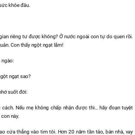
 sức khỏe đâu.
gian riêng tư được không? Ở nước ngoài con tự do quen rồi.
quản. Con thấy ngột ngạt lắm!
n ngào:
ngột ngạt sao?
 nhớ suốt đời:
g cách. Nếu mẹ không chấp nhận được thì… hãy đoạn tuyệt
 con này.
ao cứa thẳng vào tim tôi. Hơn 20 năm tần tảo, bán nhà, vay