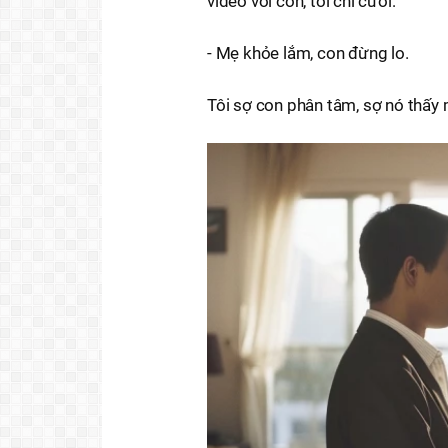
video với con, tôi chỉ cười:
- Mẹ khỏe lắm, con đừng lo.
Tôi sợ con phân tâm, sợ nó thấy