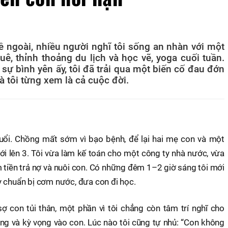
ề ngoài, nhiều người nghĩ tôi sống an nhàn với một
uê, thỉnh thoảng du lịch và học vẽ, yoga cuối tuần.
 sự bình yên ấy, tôi đã trải qua một biến cố đau đớn
à tôi từng xem là cả cuộc đời.
uổi. Chồng mất sớm vì bạo bệnh, để lại hai mẹ con và một
mới lên 3. Tôi vừa làm kế toán cho một công ty nhà nước, vừa
 tiền trả nợ và nuôi con. Có những đêm 1–2 giờ sáng tôi mới
y chuẩn bị cơm nước, đưa con đi học.
sợ con tủi thân, một phần vì tôi chẳng còn tâm trí nghĩ cho
ơng và kỳ vọng vào con. Lúc nào tôi cũng tự nhủ: “Con không