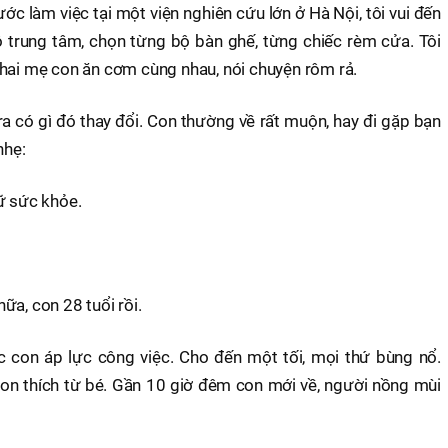
nước làm việc tại một viện nghiên cứu lớn ở Hà Nội, tôi vui đến
ộ trung tâm, chọn từng bộ bàn ghế, từng chiếc rèm cửa. Tôi
 hai mẹ con ăn cơm cùng nhau, nói chuyện rôm rả.
 ra có gì đó thay đổi. Con thường về rất muộn, hay đi gặp bạn
nhẹ:
ữ sức khỏe.
ữa, con 28 tuổi rồi.
c con áp lực công việc. Cho đến một tối, mọi thứ bùng nổ.
n thích từ bé. Gần 10 giờ đêm con mới về, người nồng mùi