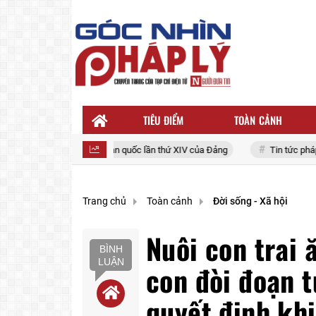
TIÊU ĐIỂM
TOÀN CẢNH
Đại hội đại biểu toàn quốc lần thứ XIV của Đảng
Tin tức pháp lu
Trang chủ
Toàn cảnh
Đời sống - Xã hội
Nuôi con trai 
BÌNH
LUẬN
con đòi đoạn t
quyết định kh