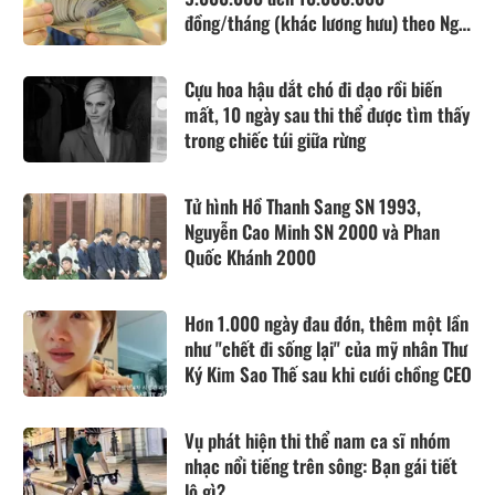
đồng/tháng (khác lương hưu) theo Nghị
quyết 25, cụ thể khi đáp ứng điều kiện
gì?
Cựu hoa hậu dắt chó đi dạo rồi biến
mất, 10 ngày sau thi thể được tìm thấy
trong chiếc túi giữa rừng
Tử hình Hồ Thanh Sang SN 1993,
Nguyễn Cao Minh SN 2000 và Phan
Quốc Khánh 2000
Hơn 1.000 ngày đau đớn, thêm một lần
như "chết đi sống lại" của mỹ nhân Thư
Ký Kim Sao Thế sau khi cưới chồng CEO
Vụ phát hiện thi thể nam ca sĩ nhóm
nhạc nổi tiếng trên sông: Bạn gái tiết
lộ gì?