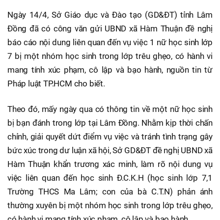
Ngày 14/4, Sở Giáo dục và Đào tạo (GD&ĐT) tỉnh Lâm
Đồng đã có công văn gửi UBND xã Hàm Thuận đề nghị
báo cáo nội dung liên quan đến vụ việc 1 nữ học sinh lớp
7 bị một nhóm học sinh trong lớp trêu ghẹo, có hành vi
mang tính xúc phạm, cô lập và bạo hành, nguồn tin từ
Pháp luật TP.HCM cho biết.
Theo đó, mấy ngày qua có thông tin về một nữ học sinh
bị bạn đánh trong lớp tại Lâm Đồng. Nhằm kịp thời chấn
chỉnh, giải quyết dứt điểm vụ việc và tránh tình trạng gây
bức xúc trong dư luận xã hội, Sở GD&ĐT đề nghị UBND xã
Hàm Thuận khẩn trương xác minh, làm rõ nội dung vụ
việc liên quan đến học sinh Đ.C.K.H (học sinh lớp 7,1
Trường THCS Ma Lâm; con của bà C.T.N) phản ánh
thường xuyên bị một nhóm học sinh trong lớp trêu ghẹo,
có hành vi mang tính xúc phạm, cô lập và bạo hành.