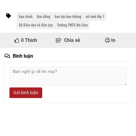
bạo hành
lâm đồng
bạo lực học đường
nữ sinh lớp 7
Sở Giáo dục và Đào tạo
Trường THCS Ma Lâm
0
Thích
Chia sẻ
In
Bình luận
Gửi bình luận