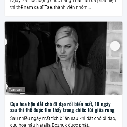
Ngày 7/8, lực lượng chức năng Thái Lan đã phát hiện
thi thể nam ca sĩ Tae, thành viên nhóm...
Toàn cảnh
Cựu hoa hậu dắt chó đi dạo rồi biến mất, 10 ngày
sau thi thể được tìm thấy trong chiếc túi giữa rừng
Sau nhiều ngày mất tích bí ẩn sau khi dắt chó đi dạo,
cựu hoa hậu Natalia Bozhuk được phát...