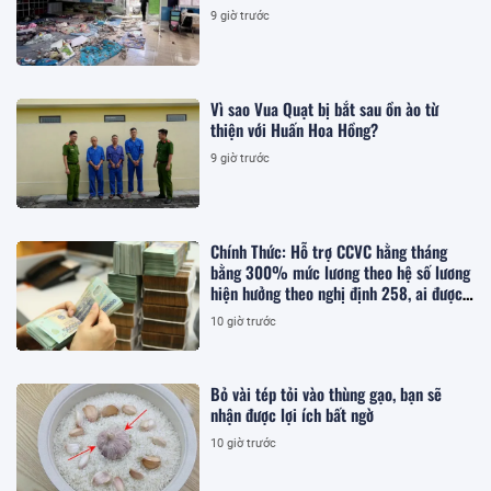
9 giờ trước
Vì sao Vua Quạt bị bắt sau ồn ào từ
thiện với Huấn Hoa Hồng?
9 giờ trước
Chính Thức: Hỗ trợ CCVC hằng tháng
bằng 300% mức lương theo hệ số lương
hiện hưởng theo nghị định 258, ai được
hưởng?
10 giờ trước
Bỏ vài tép tỏi vào thùng gạo, bạn sẽ
nhận được lợi ích bất ngờ
10 giờ trước