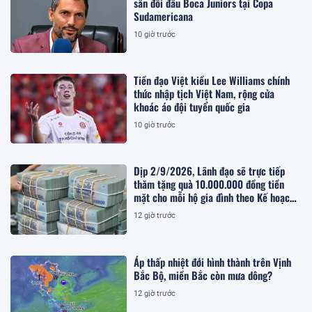
sân đối đầu Boca Juniors tại Copa
Sudamericana
10 giờ trước
Tiền đạo Việt kiều Lee Williams chính
thức nhập tịch Việt Nam, rộng cửa
khoác áo đội tuyển quốc gia
10 giờ trước
Dịp 2/9/2026, Lãnh đạo sẽ trực tiếp
thăm tặng quà 10.000.000 đồng tiền
mặt cho mỗi hộ gia đình theo Kế hoạch
283, chi tiết ra sao?
12 giờ trước
Áp thấp nhiệt đới hình thành trên Vịnh
Bắc Bộ, miền Bắc còn mưa dông?
12 giờ trước