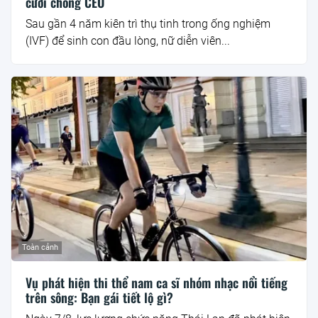
cưới chồng CEO
Sau gần 4 năm kiên trì thụ tinh trong ống nghiệm
(IVF) để sinh con đầu lòng, nữ diễn viên...
Toàn cảnh
Vụ phát hiện thi thể nam ca sĩ nhóm nhạc nổi tiếng
trên sông: Bạn gái tiết lộ gì?