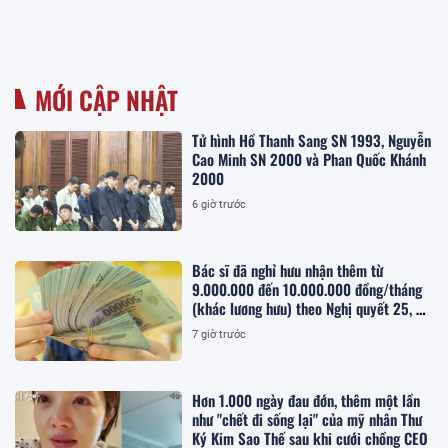
MỚI CẬP NHẬT
Tử hình Hồ Thanh Sang SN 1993, Nguyễn
Cao Minh SN 2000 và Phan Quốc Khánh
2000
6 giờ trước
Bác sĩ đã nghỉ hưu nhận thêm từ
9.000.000 đến 10.000.000 đồng/tháng
(khác lương hưu) theo Nghị quyết 25, cụ
thể khi đáp ứng điều kiện gì?
7 giờ trước
Hơn 1.000 ngày đau đớn, thêm một lần
như "chết đi sống lại" của mỹ nhân Thư
Ký Kim Sao Thế sau khi cưới chồng CEO