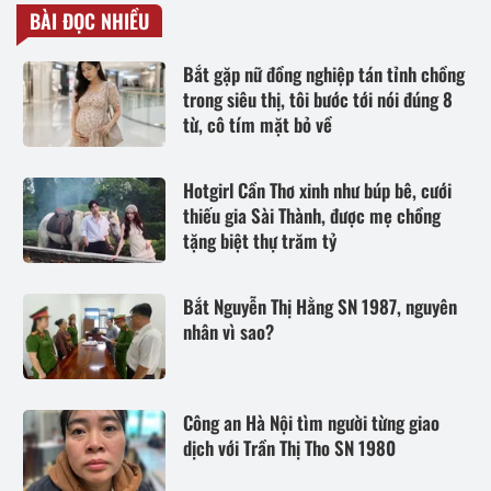
BÀI ĐỌC NHIỀU
Bắt gặp nữ đồng nghiệp tán tỉnh chồng
trong siêu thị, tôi bước tới nói đúng 8
từ, cô tím mặt bỏ về
Hotgirl Cần Thơ xinh như búp bê, cưới
thiếu gia Sài Thành, được mẹ chồng
tặng biệt thự trăm tỷ
Bắt Nguyễn Thị Hằng SN 1987, nguyên
nhân vì sao?
Công an Hà Nội tìm người từng giao
dịch với Trần Thị Tho SN 1980