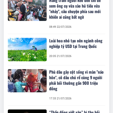
Hàng trăm người kéo đến chỉ để
xem ông cụ vừa xào hủ tiếu vừa
"nhảy", câu chuyện phía sau mới
khiến ai cũng bất ngờ
08:49 22/07/2026
Loài hoa nhỏ tạo nên ngành công
nghiệp tỷ USD tại Trung Quốc
20:05 21/07/2026
Phù dâu gãy cột sống vì màn "náo
hôn", cô dâu chú rể cùng 9 người
phải bồi thường gần 900 triệu
đồng
17:33 21/07/2026
“Thần đồng viết văn” bị thu hồi