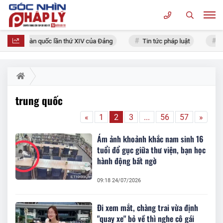
ại biểu toàn quốc lần thứ XIV của Đảng
Tin tức pháp luật
Ch
trung quốc
«
1
2
3
...
56
57
»
Ám ảnh khoảnh khắc nam sinh 16
tuổi đổ gục giữa thư viện, bạn học
hành động bất ngờ
09:18 24/07/2026
Đi xem mắt, chàng trai vừa định
"quay xe" bỏ về thì nghe cô gái