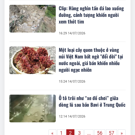
Clip: Hàng nghìn tấn đá lao xuống
đường, cảnh tượng khiến người
xem thót tim
16:29 14/07/2026
Một loại cây quen thuộc ở vùng
núi Việt Nam bất ngờ "đổi đời" tại
nước ngoài, giá bán khiến nhiều
người ngạc nhiên
15:24 14/07/2026
Ô tô trôi như “xe đồ chơi” giữa
dòng lũ sau bão Bavi ở Trung Quốc
12:14 14/07/2026
«
1
2
3
...
56
57
»