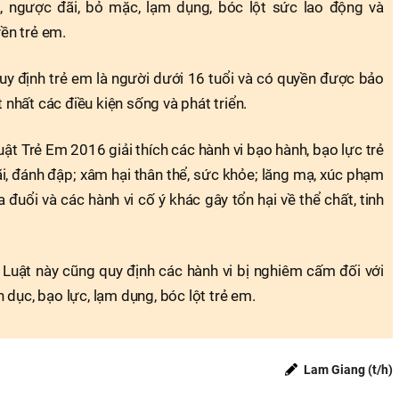
 ngược đãi, bỏ mặc, lạm dụng, bóc lột sức lao động và
ền trẻ em.
y định trẻ em là người dưới 16 tuổi và có quyền được bảo
nhất các điều kiện sống và phát triển.
t Trẻ Em 2016 giải thích các hành vi bạo hành, bạo lực trẻ
i, đánh đập; xâm hại thân thể, sức khỏe; lăng mạ, xúc phạm
 đuổi và các hành vi cố ý khác gây tổn hại về thể chất, tinh
 Luật này cũng quy định các hành vi bị nghiêm cấm đối với
 dục, bạo lực, lạm dụng, bóc lột trẻ em.
Lam Giang (t/h)