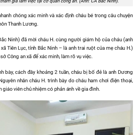
ham gia làm việc tại cơ quan công an. (Ảnh: CA Bắc Ninh).
nhanh chóng xác minh và xác định cháu bé trong câu chuyện
 thôn Thanh Lương.
Bắc Ninh) đã mời cháu H. cùng người giám hộ của cháu (anh
xã Tiên Lục, tỉnh Bắc Ninh – là anh trai ruột của mẹ cháu H.)
 sở Công an xã để xác minh, làm rõ vụ việc.
ình bày, cách đây khoảng 2 tuần, cháu bị bố đẻ là anh Dương
guyên nhân cháu H. trình bày do cháu ham chơi điện thoại,
n giáo viên chủ nhiệm có phản ánh về gia đình.