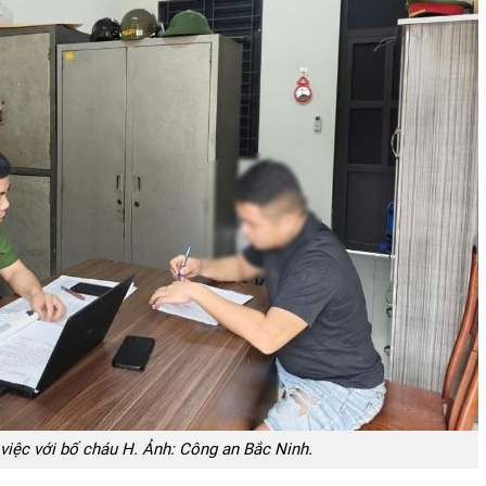
việc với bố cháu H. Ảnh: Công an Bắc Ninh.