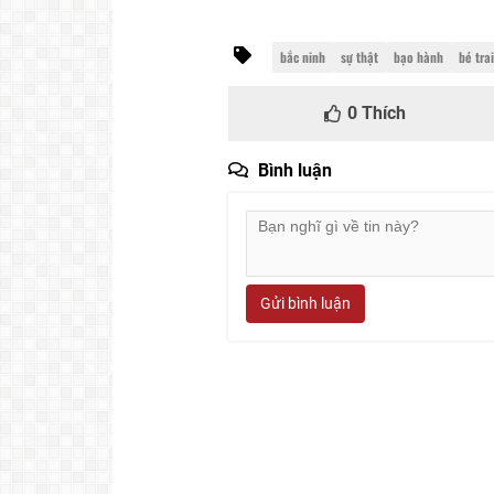
bắc ninh
sự thật
bạo hành
bé trai
0
Thích
Bình luận
Gửi bình luận