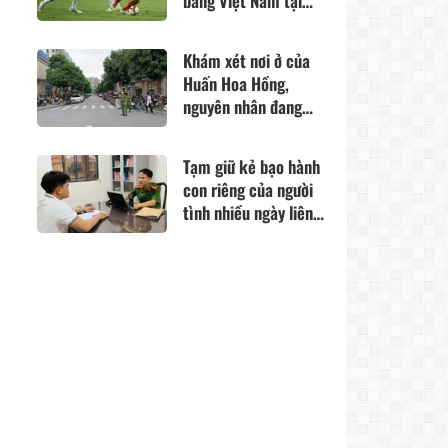
bảng Việt Nam tại
ASEAN Cup 2026:
Trông chờ vào
Khám xét nơi ở của
Campuchia?
Huấn Hoa Hồng,
nguyên nhân đang
được làm rõ
Tạm giữ kẻ bạo hành
con riêng của người
tình nhiều ngày liên
tiếp, camera ghi
cảnh mẹ đứng nhìn
gây phẫn nộ