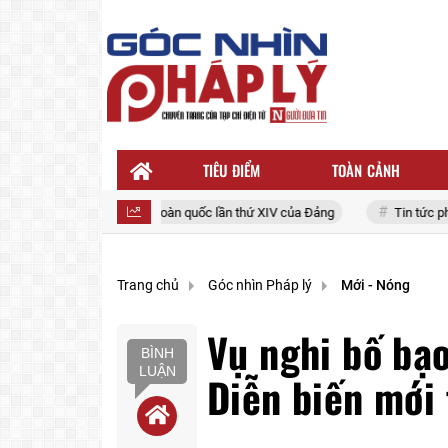
TIÊU ĐIỂM
TOÀN CẢNH
Đại hội đại biểu toàn quốc lần thứ XIV của Đảng
Tin tức pháp l
Trang chủ
Góc nhìn Pháp lý
Mới - Nóng
Vụ nghi bố bạ
BÌNH
LUẬN
Diễn biến mới