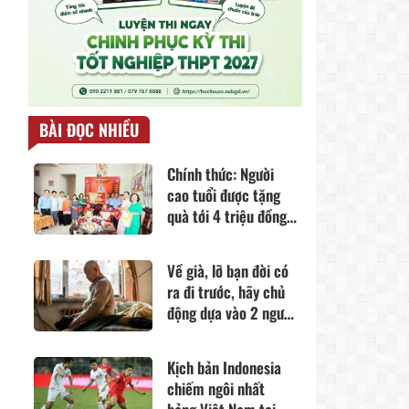
BÀI ĐỌC NHIỀU
Chính thức: Người
cao tuổi được tặng
quà tới 4 triệu đồng
theo nghị quyết 34
Về già, lỡ bạn đời có
ra đi trước, hãy chủ
động dựa vào 2 người
này
Kịch bản Indonesia
chiếm ngôi nhất