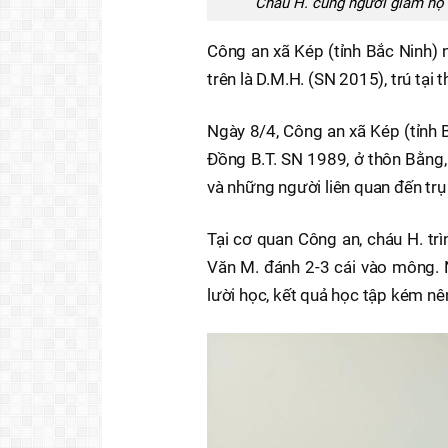
Cháu H. cùng người giám hộ t
Công an xã Kép (tỉnh Bắc Ninh) 
trên là D.M.H. (SN 2015), trú tại
Ngày 8/4, Công an xã Kép (tỉnh 
Đồng B.T. SN 1989, ở thôn Bằng, 
và những người liên quan đến trụ
Tại cơ quan Công an, cháu H. tr
Văn M. đánh 2-3 cái vào mông. N
lười học, kết quả học tập kém nê