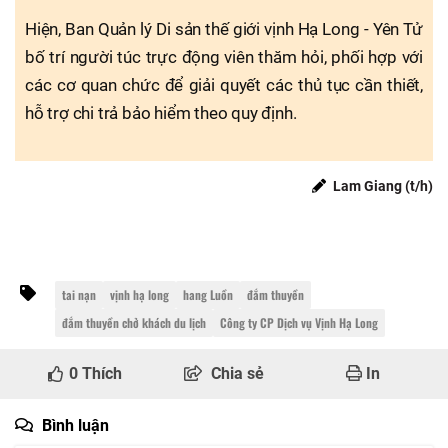
Hiện, Ban Quản lý Di sản thế giới vịnh Hạ Long - Yên Tử
bố trí người túc trực động viên thăm hỏi, phối hợp với
các cơ quan chức để giải quyết các thủ tục cần thiết,
hỗ trợ chi trả bảo hiểm theo quy định.
Lam Giang (t/h)
tai nạn
vịnh hạ long
hang Luồn
đắm thuyền
đắm thuyền chở khách du lịch
Công ty CP Dịch vụ Vịnh Hạ Long
0
Thích
Chia sẻ
In
Bình luận