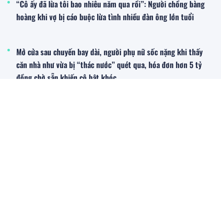
“Cô ấy đã lừa tôi bao nhiêu năm qua rồi”: Người chồng bàng
hoàng khi vợ bị cáo buộc lừa tình nhiều đàn ông lớn tuổi
Mở cửa sau chuyến bay dài, người phụ nữ sốc nặng khi thấy
căn nhà như vừa bị “thác nước” quét qua, hóa đơn hơn 5 tỷ
đồng chờ sẵn khiến cô bật khóc
Đời sống - Xã hội