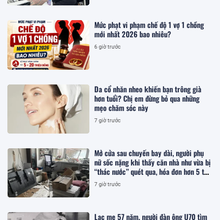
Mức phạt vi phạm chế độ 1 vợ 1 chồng
mới nhất 2026 bao nhiêu?
6 giờ trước
Da cổ nhăn nheo khiến bạn trông già
hơn tuổi? Chị em đừng bỏ qua những
mẹo chăm sóc này
7 giờ trước
Mở cửa sau chuyến bay dài, người phụ
nữ sốc nặng khi thấy căn nhà như vừa bị
“thác nước” quét qua, hóa đơn hơn 5 tỷ
đồng chờ sẵn khiến cô bật khóc
7 giờ trước
Lạc mẹ 57 năm, người đàn ông U70 tìm