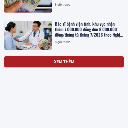
8 giờ trước
Bác sĩ bệnh viện tỉnh, khu vực nhận
thêm 7.000.000 đồng đến 8.000.000
đồng/tháng từ tháng 7/2026 theo Nghị
quyết 25, cụ thể như nào?
8 giờ trước
XEM THÊM