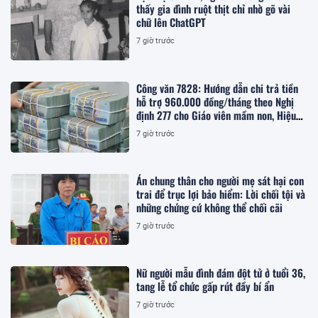
thấy gia đình ruột thịt chỉ nhờ gõ vài
chữ lên ChatGPT
7 giờ trước
Công văn 7828: Hướng dẫn chi trả tiền
hỗ trợ 960.000 đồng/tháng theo Nghị
định 277 cho Giáo viên mầm non, Hiệu
trưởng, Hiệu phó, nhân viên trường học,
7 giờ trước
cụ thể ra sao?
Án chung thân cho người mẹ sát hại con
trai để trục lợi bảo hiểm: Lời chối tội và
những chứng cứ không thể chối cãi
7 giờ trước
Nữ người mẫu đình đám đột tử ở tuổi 36,
tang lễ tổ chức gấp rút đầy bí ẩn
7 giờ trước