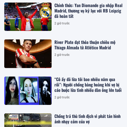
Chính thức: Yan Diomande gia nhập Real
Madrid, thương vụ kỷ lục với RB Leipzig
đã hoàn tất
2 giờ trước
River Plate đạt thỏa thuận chiêu mộ
Thiago Almada từ Atlético Madrid
2 giờ trước
“Cô ấy đã lừa tôi bao nhiêu năm qua
rồi”: Người chồng bàng hoàng khi vợ bị
cáo buộc lừa tình nhiều đàn ông lớn tuổi
2 giờ trước
Chồng trả thù tình địch vì phát tán hình
ảnh nhạy cảm của vợ