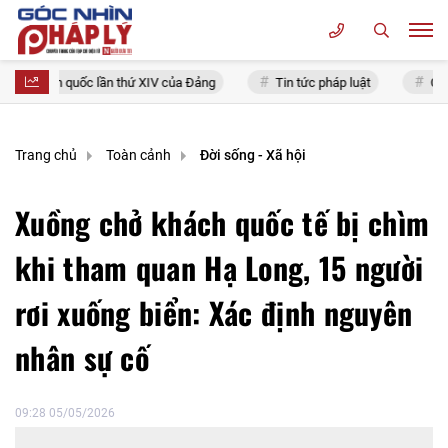
ểu toàn quốc lần thứ XIV của Đảng
Tin tức pháp luật
Chính s
Trang chủ
Toàn cảnh
Đời sống - Xã hội
Xuồng chở khách quốc tế bị chìm
khi tham quan Hạ Long, 15 người
rơi xuống biển: Xác định nguyên
nhân sự cố
09:28 05/05/2026