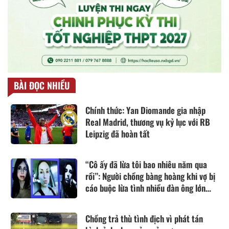
BÀI ĐỌC NHIỀU
Chính thức: Yan Diomande gia nhập
Real Madrid, thương vụ kỷ lục với RB
Leipzig đã hoàn tất
“Cô ấy đã lừa tôi bao nhiêu năm qua
rồi”: Người chồng bàng hoàng khi vợ bị
cáo buộc lừa tình nhiều đàn ông lớn
tuổi
Chồng trả thù tình địch vì phát tán