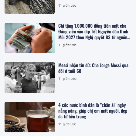
11 giờ trước
Chi tặng 1.000.000 đồng tiền mặt cho
Đảng viên vào dịp Tết Nguyên đán Đinh
Mùi 2027 theo Nghị quyết 83 từ nguồn
ngân sách cấp tỉnh, cụ thể ra sao?
11 giờ trước
Messi nhận tin dữ: Cha Jorge Messi qua
đời ở tuổi 68
11 giờ trước
4 cốc nước bình dân là "chân ái" ngày
nắng nóng, giúp chị em mát người, đẹp
da từ bên trong
11 giờ trước