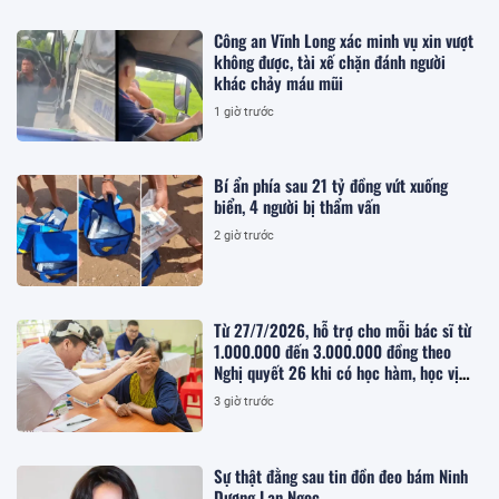
Công an Vĩnh Long xác minh vụ xin vượt
không được, tài xế chặn đánh người
khác chảy máu mũi
1 giờ trước
Bí ẩn phía sau 21 tỷ đồng vứt xuống
biển, 4 người bị thẩm vấn
2 giờ trước
Từ 27/7/2026, hỗ trợ cho mỗi bác sĩ từ
1.000.000 đến 3.000.000 đồng theo
Nghị quyết 26 khi có học hàm, học vị
như thế nào?
3 giờ trước
Sự thật đằng sau tin đồn đeo bám Ninh
Dương Lan Ngọc