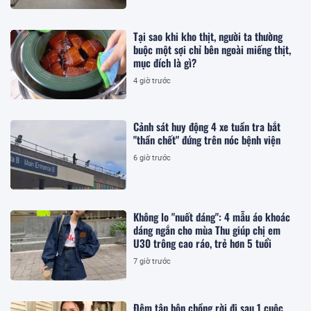
Tại sao khi kho thịt, người ta thường
buộc một sợi chỉ bên ngoài miếng thịt,
mục đích là gì?
4 giờ trước
Cảnh sát huy động 4 xe tuần tra bắt
"thần chết" đứng trên nóc bệnh viện
6 giờ trước
Không lo "nuốt dáng": 4 mẫu áo khoác
dáng ngắn cho mùa Thu giúp chị em
U30 trông cao ráo, trẻ hơn 5 tuổi
7 giờ trước
Đêm tân hôn chồng rời đi sau 1 cuộc