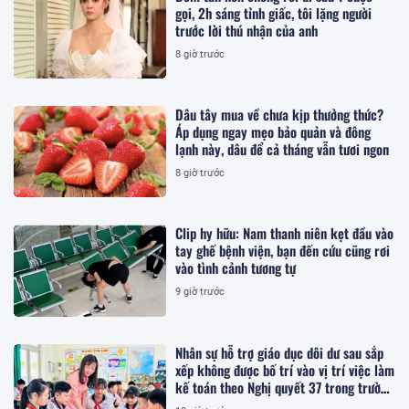
gọi, 2h sáng tỉnh giấc, tôi lặng người
trước lời thú nhận của anh
8 giờ trước
Dâu tây mua về chưa kịp thưởng thức?
Áp dụng ngay mẹo bảo quản và đông
lạnh này, dâu để cả tháng vẫn tươi ngon
8 giờ trước
Clip hy hữu: Nam thanh niên kẹt đầu vào
tay ghế bệnh viện, bạn đến cứu cũng rơi
vào tình cảnh tương tự
9 giờ trước
Nhân sự hỗ trợ giáo dục dôi dư sau sắp
xếp không được bố trí vào vị trí việc làm
kế toán theo Nghị quyết 37 trong trường
hợp nào?