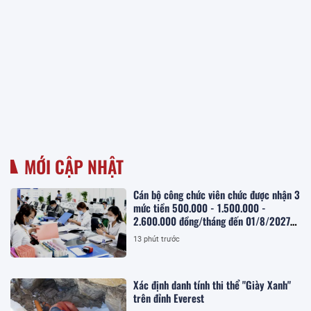
MỚI CẬP NHẬT
Cán bộ công chức viên chức được nhận 3
mức tiền 500.000 - 1.500.000 -
2.600.000 đồng/tháng đến 01/8/2027
theo Nghị quyết 28 cho các chi phí nào?
13 phút trước
Xác định danh tính thi thể "Giày Xanh"
trên đỉnh Everest