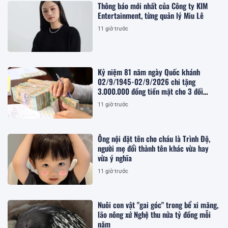
Thông báo mới nhất của Công ty KIM
Entertainment, từng quản lý Miu Lê
11 giờ trước
Kỷ niệm 81 năm ngày Quốc khánh
02/9/1945-02/9/2026 chi tặng
3.000.000 đồng tiền mặt cho 3 đối
tượng nào theo Kế hoạch 283/KH-
11 giờ trước
UBND?
Ông nội đặt tên cho cháu là Trình Độ,
người mẹ đổi thành tên khác vừa hay
vừa ý nghĩa
11 giờ trước
Nuôi con vật "gai góc" trong bể xi măng,
lão nông xứ Nghệ thu nửa tỷ đồng mỗi
năm