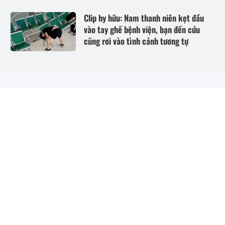
Clip hy hữu: Nam thanh niên kẹt đầu
vào tay ghế bệnh viện, bạn đến cứu
cũng rơi vào tình cảnh tương tự
CHUYÊN TRANG GÓC NHÌN PHÁP LÝ CỦA TẠP CHÍ ĐỜI SỐNG
& PHÁP LUẬT - CƠ QUAN CỦA HỘI LUẬT GIA VIỆT NAM
Giấy phép báo chí số 80/GP-BTTTT do Bộ Thông tin và Truyền
thông cấp ngày 27/2/2020
Tổng biên tập:
Phạm Quốc Huy