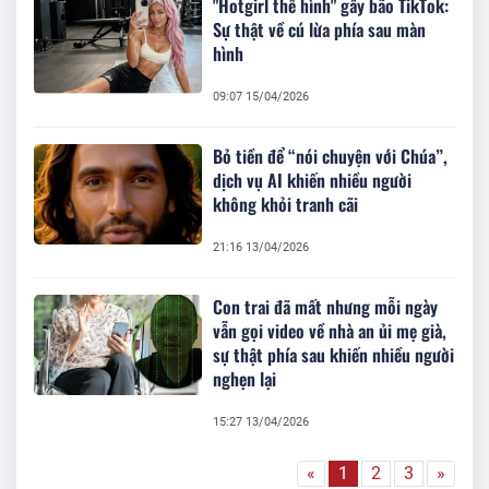
"Hotgirl thể hình" gây bão TikTok:
Sự thật về cú lừa phía sau màn
hình
09:07 15/04/2026
Bỏ tiền để “nói chuyện với Chúa”,
dịch vụ AI khiến nhiều người
không khỏi tranh cãi
21:16 13/04/2026
Con trai đã mất nhưng mỗi ngày
vẫn gọi video về nhà an ủi mẹ già,
sự thật phía sau khiến nhiều người
nghẹn lại
15:27 13/04/2026
«
1
2
3
»