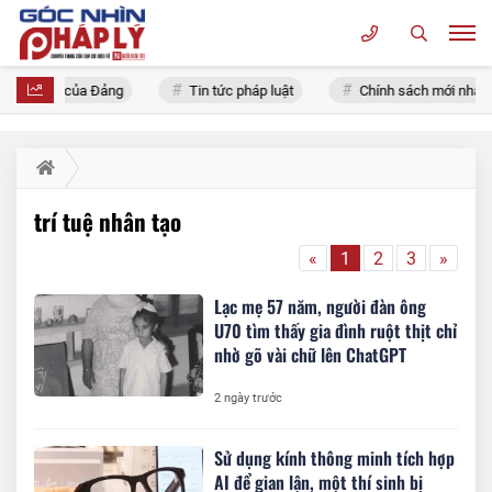
n thứ XIV của Đảng
Tin tức pháp luật
Chính sách mới nhất
trí tuệ nhân tạo
«
1
2
3
»
Lạc mẹ 57 năm, người đàn ông
U70 tìm thấy gia đình ruột thịt chỉ
nhờ gõ vài chữ lên ChatGPT
2 ngày trước
Sử dụng kính thông minh tích hợp
AI để gian lận, một thí sinh bị