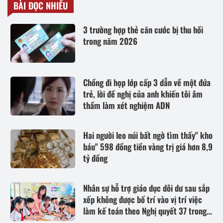
BÀI ĐỌC NHIỀU
3 trường hợp thẻ căn cước bị thu hồi
trong năm 2026
Chồng đi họp lớp cấp 3 dẫn về một đứa
trẻ, lời đề nghị của anh khiến tôi âm
thầm làm xét nghiệm ADN
Hai người leo núi bất ngờ tìm thấy" kho
báu" 598 đồng tiền vàng trị giá hơn 8,9
tỷ đồng
Nhân sự hỗ trợ giáo dục dôi dư sau sắp
xếp không được bố trí vào vị trí việc
làm kế toán theo Nghị quyết 37 trong
trường hợp nào?