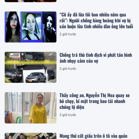
“Cô ấy đã lừa tôi bao nhiêu năm qua
rồi”: Người chồng bàng hoàng khi vợ bị
cáo buộc lừa tình nhiều đàn ông lớn tuổi
2 giờ trước
Chồng trả thù tình địch vì phát tán hình
ảnh nhạy cảm của vợ
2 giờ trước
Thấy công an, Nguyễn Thị Hoa quay xe
bỏ chạy, bí mật trong bao tải nhanh
chóng lộ diện
3 giờ trước
Mang thứ cất giấu trên ô tô vào quán