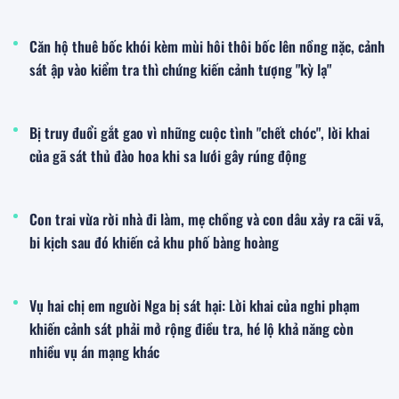
Căn hộ thuê bốc khói kèm mùi hôi thôi bốc lên nồng nặc, cảnh
sát ập vào kiểm tra thì chứng kiến cảnh tượng "kỳ lạ"
Bị truy đuổi gắt gao vì những cuộc tình "chết chóc", lời khai
của gã sát thủ đào hoa khi sa lưới gây rúng động
Con trai vừa rời nhà đi làm, mẹ chồng và con dâu xảy ra cãi vã,
bi kịch sau đó khiến cả khu phố bàng hoàng
Vụ hai chị em người Nga bị sát hại: Lời khai của nghi phạm
khiến cảnh sát phải mở rộng điều tra, hé lộ khả năng còn
nhiều vụ án mạng khác