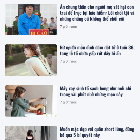
Án chung thân cho người mẹ sát hại con
trai để trục lợi bảo hiểm: Lời chối tội và
những chứng cứ không thể chối cãi
7 giờ trước
Nữ người mẫu đình đám đột tử ở tuổi 36,
tang lễ tổ chức gấp rút đầy bí ẩn
7 giờ trước
Máy xay sinh tố sạch bong như mới chỉ
trong vài phút nhờ những mẹo này
7 giờ trước
Muốn mặc đẹp với quần short lửng, đừng
bỏ qua 5 bí quyết này