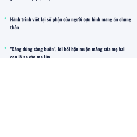
Hành trình viết lại số phận của người cựu binh mang án chung
thân
"Càng dùng càng buồn", lời hối hận muộn màng của mẹ hai
con lỡ sa vào ma túy
Mới - Nóng