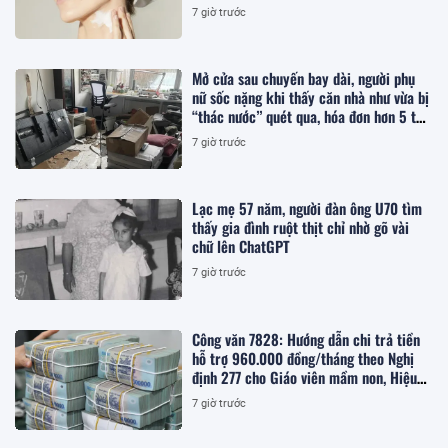
7 giờ trước
Mở cửa sau chuyến bay dài, người phụ
nữ sốc nặng khi thấy căn nhà như vừa bị
“thác nước” quét qua, hóa đơn hơn 5 tỷ
đồng chờ sẵn khiến cô bật khóc
7 giờ trước
Lạc mẹ 57 năm, người đàn ông U70 tìm
thấy gia đình ruột thịt chỉ nhờ gõ vài
chữ lên ChatGPT
7 giờ trước
Công văn 7828: Hướng dẫn chi trả tiền
hỗ trợ 960.000 đồng/tháng theo Nghị
định 277 cho Giáo viên mầm non, Hiệu
trưởng, Hiệu phó, nhân viên trường học,
7 giờ trước
cụ thể ra sao?