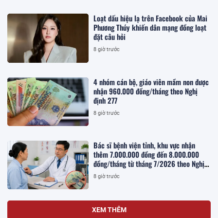
Loạt dấu hiệu lạ trên Facebook của Mai
Phương Thúy khiến dân mạng đồng loạt
đặt câu hỏi
8 giờ trước
4 nhóm cán bộ, giáo viên mầm non được
nhận 960.000 đồng/tháng theo Nghị
định 277
8 giờ trước
Bác sĩ bệnh viện tỉnh, khu vực nhận
thêm 7.000.000 đồng đến 8.000.000
đồng/tháng từ tháng 7/2026 theo Nghị
quyết 25, cụ thể như nào?
8 giờ trước
XEM THÊM