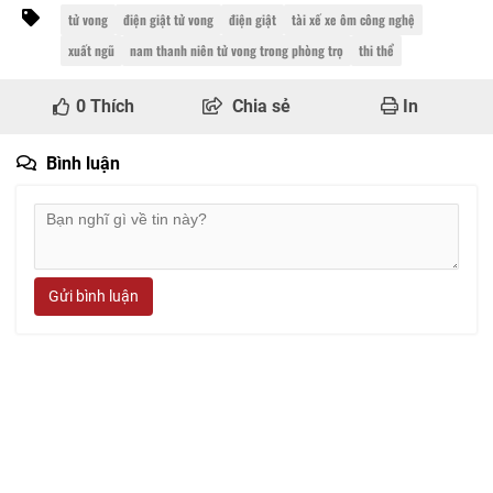
tử vong
điện giật tử vong
điện giật
tài xế xe ôm công nghệ
xuất ngũ
nam thanh niên tử vong trong phòng trọ
thi thể
0
Thích
Chia sẻ
In
Bình luận
Gửi bình luận