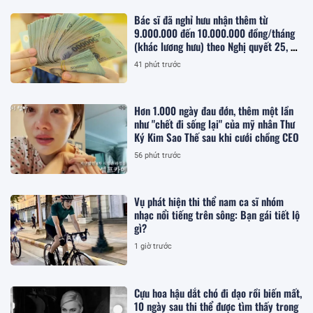
Bác sĩ đã nghỉ hưu nhận thêm từ
9.000.000 đến 10.000.000 đồng/tháng
(khác lương hưu) theo Nghị quyết 25, cụ
thể khi đáp ứng điều kiện gì?
41 phút trước
Hơn 1.000 ngày đau đớn, thêm một lần
như "chết đi sống lại" của mỹ nhân Thư
Ký Kim Sao Thế sau khi cưới chồng CEO
56 phút trước
Vụ phát hiện thi thể nam ca sĩ nhóm
nhạc nổi tiếng trên sông: Bạn gái tiết lộ
gì?
1 giờ trước
Cựu hoa hậu dắt chó đi dạo rồi biến mất,
10 ngày sau thi thể được tìm thấy trong