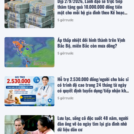
Dịp 2/9/2026, Lãnh đạo sẽ trực tiếp
thăm tặng quà 10.000.000 đồng tiền
mặt cho mỗi hộ gia đình theo Kế hoạch
283, chi tiết ra sao?
5 giờ trước
Áp thấp nhiệt đới hình thành trên Vịnh
Bắc Bộ, miền Bắc còn mưa dông?
5 giờ trước
Hỗ trợ 2.530.000 đồng/người cho bác sĩ
có trình độ cao trong 24 tháng từ ngày
có quyết định tuyển dụng/tiếp nhận khi
đáp ứng tiêu chuẩn nào theo Nghị quyết
5 giờ trước
26?
Lưu lạc, sống cô độc suốt 48 năm, người
đàn ông vỡ òa ngày tìm lại gia đình nhờ
dữ liệu dân cư