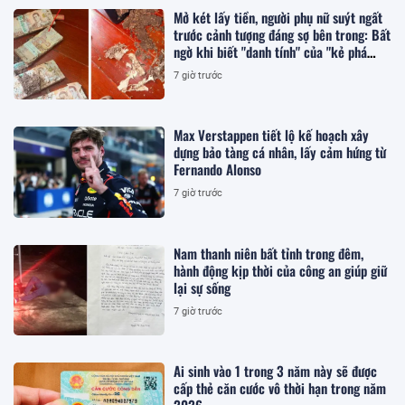
Mở két lấy tiền, người phụ nữ suýt ngất
trước cảnh tượng đáng sợ bên trong: Bất
ngờ khi biết "danh tính" của "kẻ phá
hoại"
7 giờ trước
Max Verstappen tiết lộ kế hoạch xây
dựng bảo tàng cá nhân, lấy cảm hứng từ
Fernando Alonso
7 giờ trước
Nam thanh niên bất tỉnh trong đêm,
hành động kịp thời của công an giúp giữ
lại sự sống
7 giờ trước
Ai sinh vào 1 trong 3 năm này sẽ được
cấp thẻ căn cước vô thời hạn trong năm