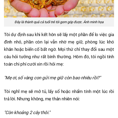
Đây là thành quả cả tuổi trẻ tôi gom góp được. Ảnh minh họa
Tôi dự định sau khi kết hôn sẽ lấy một phần để lo việc gia
đình nhỏ, phần còn lại vẫn nhờ mẹ giữ, phòng lúc khó
khăn hoặc biến cố bất ngờ. Mọi thứ chỉ thay đổi sau một
câu hỏi tưởng như rất bình thường. Hôm đó, tôi ngồi tính
toán chi phí cưới xin rồi hỏi mẹ:
"Mẹ ơi, số vàng con gửi mẹ giữ còn bao nhiêu rồi?"
Tôi nghĩ mẹ sẽ mở tủ, lấy sổ hoặc nhẩm tính một lúc rồi
trả lời. Nhưng không, mẹ thản nhiên nói:
"Còn khoảng 2 cây thôi."