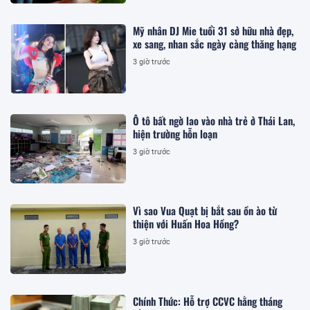
Mỹ nhân DJ Mie tuổi 31 sở hữu nhà đẹp,
xe sang, nhan sắc ngày càng thăng hạng
3 giờ trước
Ô tô bất ngờ lao vào nhà trẻ ở Thái Lan,
hiện trường hỗn loạn
3 giờ trước
Vì sao Vua Quạt bị bắt sau ồn ào từ
thiện với Huấn Hoa Hồng?
3 giờ trước
Chính Thức: Hỗ trợ CCVC hằng tháng