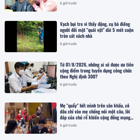
6 giờ trước
Vạch bụi tre vì thấy động, cụ bà điếng
người đối mặt "quái vật" dài 5 mét cuộn
tròn sát vách nhà
6 giờ trước
Từ 01/8/2026, những ai sẽ được ưu tiên
cộng điểm trong tuyển dụng công chức
theo Nghị định 300?
6 giờ trước
Mẹ "quẩy" hết mình trên sân khấu, cô
dâu chỉ vào mẹ chồng nói một câu, lời
đáp của chú rể khiến cộng đồng mạng
"tan chảy"
6 giờ trước