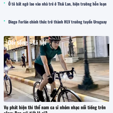
Ô tô bất ngờ lao vào nhà trẻ ở Thái Lan, hiện trường hỗn loạn
Diego Forlán chính thức trở thành HLV trưởng tuyển Uruguay
Đời sống - Xã hội
Vụ phát hiện thi thể nam ca sĩ nhóm nhạc nổi tiếng trên
sông: Bạn gái tiết lộ gì?