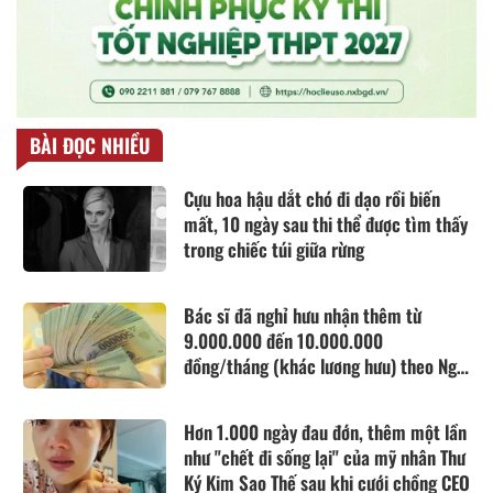
BÀI ĐỌC NHIỀU
Cựu hoa hậu dắt chó đi dạo rồi biến
mất, 10 ngày sau thi thể được tìm thấy
trong chiếc túi giữa rừng
Bác sĩ đã nghỉ hưu nhận thêm từ
9.000.000 đến 10.000.000
đồng/tháng (khác lương hưu) theo Nghị
quyết 25, cụ thể khi đáp ứng điều kiện
gì?
Hơn 1.000 ngày đau đớn, thêm một lần
như "chết đi sống lại" của mỹ nhân Thư
Ký Kim Sao Thế sau khi cưới chồng CEO