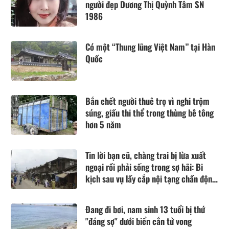
người đẹp Dương Thị Quỳnh Tâm SN
1986
Có một “Thung lũng Việt Nam” tại Hàn
Quốc
Bắn chết người thuê trọ vì nghi trộm
súng, giấu thi thể trong thùng bê tông
hơn 5 năm
Tin lời bạn cũ, chàng trai bị lừa xuất
ngoại rồi phải sống trong sợ hãi: Bi
kịch sau vụ lấy cắp nội tạng chấn động
tại Anh
Đang đi bơi, nam sinh 13 tuổi bị thứ
"đáng sợ" dưới biển cắn tử vong