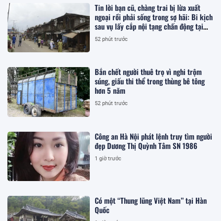
Tin lời bạn cũ, chàng trai bị lừa xuất
ngoại rồi phải sống trong sợ hãi: Bi kịch
sau vụ lấy cắp nội tạng chấn động tại
Anh
52 phút trước
Bắn chết người thuê trọ vì nghi trộm
súng, giấu thi thể trong thùng bê tông
hơn 5 năm
52 phút trước
Công an Hà Nội phát lệnh truy tìm người
đẹp Dương Thị Quỳnh Tâm SN 1986
1 giờ trước
Có một “Thung lũng Việt Nam” tại Hàn
Quốc