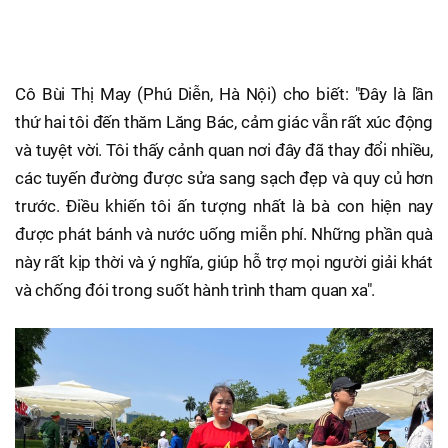
Cô Bùi Thị May (Phú Diễn, Hà Nội) cho biết: "Đây là lần
thứ hai tôi đến thăm Lăng Bác, cảm giác vẫn rất xúc động
và tuyệt vời. Tôi thấy cảnh quan nơi đây đã thay đổi nhiều,
các tuyến đường được sửa sang sạch đẹp và quy củ hơn
trước. Điều khiến tôi ấn tượng nhất là bà con hiện nay
được phát bánh và nước uống miễn phí. Những phần quà
này rất kịp thời và ý nghĩa, giúp hỗ trợ mọi người giải khát
và chống đói trong suốt hành trình tham quan xa".