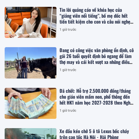
Tin lời quảng cáo về khóa học của
“giảng viên nổi tiếng”, bố mẹ dốc hết
tiền tiết kiệm cho con và câu nói nghẹn
lòng sau ngày biết kết quả
1 giờ trước
Đang có công việc văn phòng ổn định, cô
gái 26 tuổi quyết định bỏ ngang để làm
thợ may và cái kết vượt xa những điều
cô từng nghĩ
1 giờ trước
Đã chốt: Hỗ trợ 2.500.000 đồng/tháng
cho giáo viên mầm non, phổ thông đến
hết HK1 năm học 2027-2028 theo Nghị
quyết 19, cụ thể khi thuộc trường hợp
1 giờ trước
nào?
Xe đầu kéo chở 5 ô tô Lexus bốc cháy
trên cao tốc Hà Nội - Hải Phòng