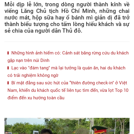
Mỗi dịp lễ lớn, trong dòng người thành kính về
viếng Lăng Chủ tịch Hồ Chí Minh, những chai
nước mát, hộp sữa hay ổ bánh mì giản dị đã trở
thành biểu tượng cho tấm lòng hiếu khách và sự
sẻ chia của người dân Thủ đô.
Những hình ảnh hiếm có: Cảnh sát băng rừng cứu du khách
gặp nạn trên núi Dinh
Lạc vào "đám tang" mà lại tưởng là quán ăn, hai du khách
có trải nghiệm không ngờ
Bí mật đằng sau sức hút của “thiên đường check-in" ở Việt
Nam, khiến du khách quốc tế liên tục tìm đến, vừa lọt Top 10
điểm đến xu hướng toàn cầu