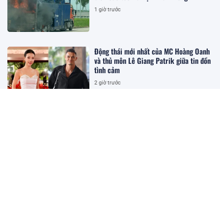
1 giờ trước
Động thái mới nhất của MC Hoàng Oanh
và thủ môn Lê Giang Patrik giữa tin đồn
tình cảm
2 giờ trước
Chính sách cho hiệu trưởng, phó hiệu
trưởng trường học dôi dư sau sắp xếp
theo Nghị quyết 37/2026/NQ-CP ra
sao?
2 giờ trước
Không phải ốm đau bệnh tật, đây mới là
nỗi ám ảnh nhất của tuổi già
3 giờ trước