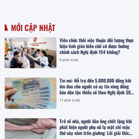
MỚI CẬP NHẬT
Viên chức thôi việc thuộc đối tượng thực
hiện tinh giản biên chế có được hưởng
chính sách Nghị định 154 không?
9 phút trước
Tin vui: Hỗ trợ đến 5.000.000 đồng khi
ốm đau cho người có uy tín vùng đồng
bào dân tộc thiểu số theo Nghị định 307,
cụ thể khi điều trị tại đâu?
17 phút trước
Trở về nhà, người đàn ông chết lặng khi
phát hiện người phụ nữ lạ mặt chỉ mặc
thứ này nằm trên giường: Lời giải thích
khiến ai cũng bất an