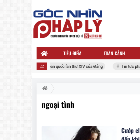
TIÊU ĐIỂM
TOÀN CẢNH
Đại hội đại biểu toàn quốc lần thứ XIV của Đảng
Tin tức pháp lu
ngoại tình
Cướp ch
đến khi