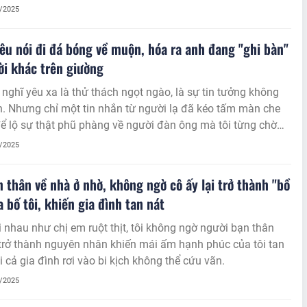
8/2025
êu nói đi đá bóng về muộn, hóa ra anh đang "ghi bàn"
ời khác trên giường
 nghĩ yêu xa là thử thách ngọt ngào, là sự tin tưởng không
n. Nhưng chỉ một tin nhắn từ người lạ đã kéo tấm màn che
ể lộ sự thật phũ phàng về người đàn ông mà tôi từng chờ
tận sáng.
8/2025
 thân về nhà ở nhờ, không ngờ cô ấy lại trở thành "bồ
a bố tôi, khiến gia đình tan nát
 nhau như chị em ruột thịt, tôi không ngờ người bạn thân
 trở thành nguyên nhân khiến mái ấm hạnh phúc của tôi tan
ồi cả gia đình rơi vào bi kịch không thể cứu vãn.
8/2025