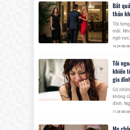
Bắt quả
thản kh
Tôi từng
mãi. Nh
ngờ vực,
16:24 08/0
Tôi ngo
khiến t
gia đìn
Có những
không c
đình. Ng
cay độc 
11:28 08/0
nhưng n
Mẹ chồn