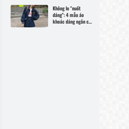
này, dâu để cả tháng
Không lo "nuốt
vẫn tươi ngon
dáng": 4 mẫu áo
khoác dáng ngắn cho
mùa Thu giúp chị em
U30 trông cao ráo,
trẻ hơn 5 tuổi