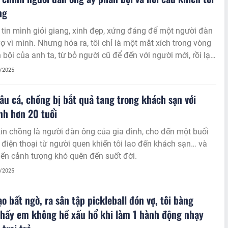
ng
 tin mình giỏi giang, xinh đẹp, xứng đáng để một người đàn
ợ vì mình. Nhưng hóa ra, tôi chỉ là một mắt xích trong vòng
 bội của anh ta, từ bỏ người cũ để đến với người mới, rồi lại
i mới để chạy theo một người khác.
8/2025
câu cá, chồng bị bắt quả tang trong khách sạn với
nh hơn 20 tuổi
tin chồng là người đàn ông của gia đình, cho đến một buổi
c điện thoại từ người quen khiến tôi lao đến khách sạn… và
ến cảnh tượng khó quên đến suốt đời.
8/2025
o bất ngờ, ra sân tập pickleball đón vợ, tôi bàng
hấy em không hề xấu hổ khi làm 1 hành động nhạy