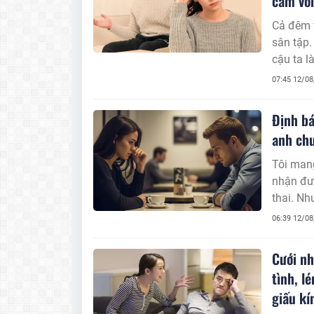
cảm với
​​​​​​​C
sân tập.
cậu ta l
thân mật
07:45 12/0
Định bá
anh chu
Tôi mang
nhận đư
thai. Nh
06:39 12/0
Cưới nh
tình, l
giấu kí