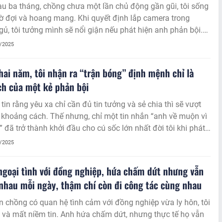
u ba tháng, chồng chưa một lần chủ động gần gũi, tôi sống
ờ đợi và hoang mang. Khi quyết định lắp camera trong
ủ, tôi tưởng mình sẽ nổi giận nếu phát hiện anh phản bội.
ông, thứ ập đến là nỗi đau rỗng tuếch và cảm giác thương
8/2025
khó tin.
hai năm, tôi nhận ra “trận bóng” định mệnh chỉ là
h của một kẻ phản bội
 tin rằng yêu xa chỉ cần đủ tin tưởng và sẻ chia thì sẽ vượt
khoảng cách. Thế nhưng, chỉ một tin nhắn “anh về muộn vì
 đã trở thành khởi đầu cho cú sốc lớn nhất đời tôi khi phát
ời mình từng yêu thương hết lòng lại là kẻ sống hai mặt.
8/2025
goại tình với đồng nghiệp, hứa chấm dứt nhưng vẫn
nhau mỗi ngày, thậm chí còn đi công tác cùng nhau
n chồng có quan hệ tình cảm với đồng nghiệp vừa ly hôn, tôi
và mất niềm tin. Anh hứa chấm dứt, nhưng thực tế họ vẫn