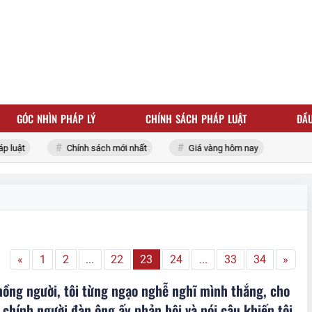
GÓC NHÌN PHÁP LÝ
CHÍNH SÁCH PHÁP LUẬT
ĐẦU
ật
Chính sách mới nhất
Giá vàng hôm nay
«
1
2
...
22
23
24
...
33
34
»
ồng người, tôi từng ngạo nghễ nghĩ mình thắng, cho
 chính người đàn ông ấy phản bội và nói câu khiến tôi