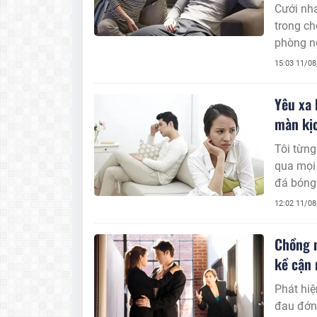
Cưới nha
trong ch
phòng ng
Nhưng kh
15:03 11/0
xót đến 
Yêu xa 
màn kịc
Tôi từng
qua mọi 
đá bóng”
hiện ngư
12:02 11/0
Chồng n
kề cận 
Phát hiệ
đau đớn 