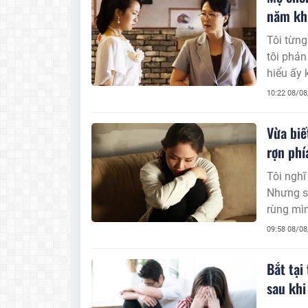
năm khi
Tôi từng
tôi phản
hiểu ấy 
thở.
10:22 08/0
Vừa biế
rợn phí
Tôi nghĩ
Nhưng sự
rùng mìn
09:58 08/0
Bắt tại
sau khi