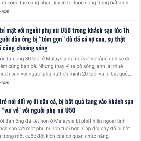
, đi công tác cùng nhau, khiến tôi luôn sống trong bất an và
.
8/2025
bí mật với người phụ nữ U50 trong khách sạn lúc 1h
gười đàn ông bị “tóm gọn” dù đã có vợ con, sự thật
i cũng choáng váng
i đàn ông 30 tuổi ở Malaysia đã nói với vợ rằng anh sẽ đi
êm cùng bạn bè. Nhưng thay vì ra bờ sông, anh lại thuê
ách sạn với người phụ nữ hơn mình 20 tuổi và bị bắt quả
 rạng sáng.
8/2025
 trẻ nói dối vợ đi câu cá, bị bắt quả tang vào khách sạn
n "vui vẻ" với người phụ nữ U50
i đàn ông đã kết hôn ở Malaysia bị phát hiện ngoại tình
ách sạn với một phụ nữ lớn tuổi hơn. Cặp đôi này đã bị bắt
 trong một cuộc đột kích của cơ quan chức năng.