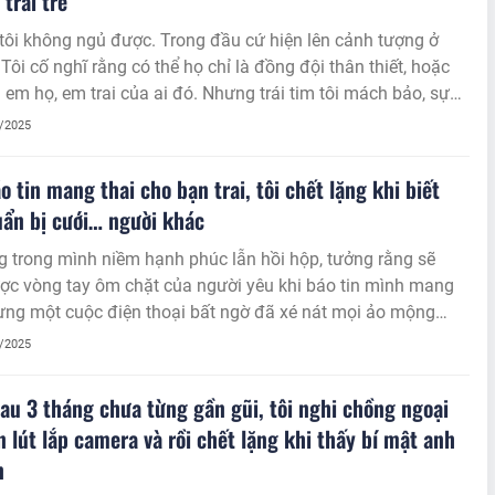
 trai trẻ
ả đêm tôi không ngủ được. Trong đầu cứ hiện lên cảnh tượng ở
 Tôi cố nghĩ rằng có thể họ chỉ là đồng đội thân thiết, hoặc
à em họ, em trai của ai đó. Nhưng trái tim tôi mách bảo, sự
 ấy vượt quá giới hạn bình thường.
8/2025
o tin mang thai cho bạn trai, tôi chết lặng khi biết
ẩn bị cưới… người khác
 trong mình niềm hạnh phúc lẫn hồi hộp, tưởng rằng sẽ
ợc vòng tay ôm chặt của người yêu khi báo tin mình mang
ưng một cuộc điện thoại bất ngờ đã xé nát mọi ảo mộng…
8/2025
au 3 tháng chưa từng gần gũi, tôi nghi chồng ngoại
én lút lắp camera và rồi chết lặng khi thấy bí mật anh
n