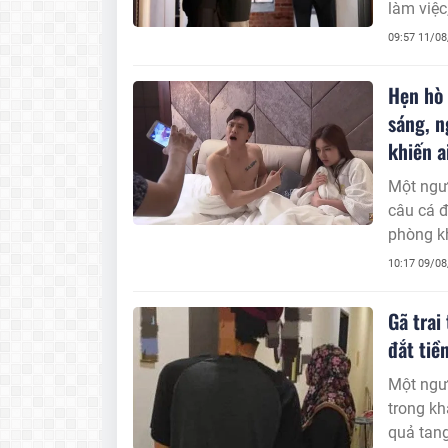
làm việc
nghi ngờ
09:57 11/0
Hẹn hò 
sáng, n
khiến a
Một ngườ
câu cá đ
phòng kh
tang lúc
10:17 09/0
Gã trai
đắt tiề
Một ngườ
trong kh
quả tang