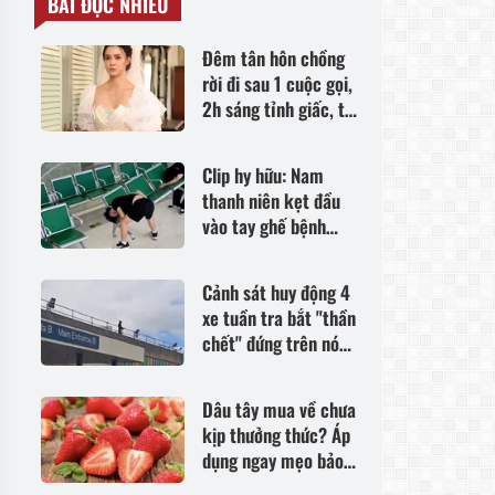
BÀI ĐỌC NHIỀU
Đêm tân hôn chồng
rời đi sau 1 cuộc gọi,
2h sáng tỉnh giấc, tôi
lặng người trước lời
thú nhận của anh
Clip hy hữu: Nam
thanh niên kẹt đầu
vào tay ghế bệnh
viện, bạn đến cứu
cũng rơi vào tình
Cảnh sát huy động 4
cảnh tương tự
xe tuần tra bắt "thần
chết" đứng trên nóc
bệnh viện
Dâu tây mua về chưa
kịp thưởng thức? Áp
dụng ngay mẹo bảo
quản và đông lạnh