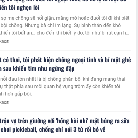
ến tôi nghẹn lời
 sợ mẹ chồng sẽ nổi giận, mắng mỏ hoặc đuổi tôi đi khi biết
 bội chồng. Nhưng bà chỉ im lặng. Sự bình thản đến khó
khiến tôi bất an… cho đến khi biết lý do, tôi như bị rút cạn hơi
8/2025
t có thai, tôi phát hiện chồng ngoại tình và bí mật ghê
a sau khiến tim như ngừng đập
 nỗi đau lớn nhất là bị chồng phản bội khi đang mang thai.
 thật phía sau mối quan hệ vụng trộm ấy còn khiến tôi
h hơn gấp bội.
8/2025
 trận vợ trên giường với 'hồng hài nhi' mặt búng ra sữa
 chơi pickleball, chồng chỉ nói 3 từ rồi bỏ về