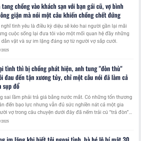
 tang chồng vào khách sạn với bạn gái cũ, vợ bình
ông giận mà nói một câu khiến chồng chết đứng
 nghĩ tình yêu là điều kỳ diệu sẽ kéo hai người gần lại mãi
ưng cuộc sống lại đưa tôi vào một mối quan hệ đầy những
 dằn vặt và sự im lặng đáng sợ từ người vợ sắp cưới.
8/2025
ại tình thì bị chồng phát hiện, anh tung "đòn thù"
ôi đau đến tận xương tủy, chỉ một câu nói đã làm cả
h sụp đổ
 sai lầm phải trả giá bằng nước mắt. Có những tổn thương
ần đến bạo lực nhưng vẫn đủ sức nghiền nát cả một gia
ười vợ trong câu chuyện dưới đây đã nếm trải cú “trả đòn”
từ người chồng bị phản bội, một cú đánh không ồn ào,
8/2025
hắm trúng vào nơi đau nhất.
g im lặng khi biết tôi ngoại tình, bà hé lộ bí mật 30