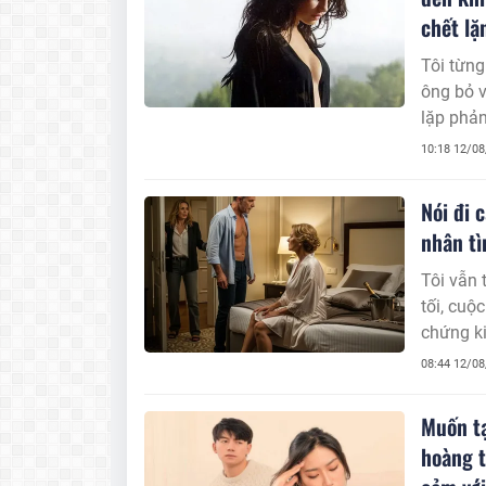
chết lặ
Tôi từng
ông bỏ v
lặp phản
bỏ ngườ
10:18 12/0
Nói đi 
nhân tì
Tôi vẫn 
tối, cuộ
chứng ki
08:44 12/0
Muốn tạ
hoàng t