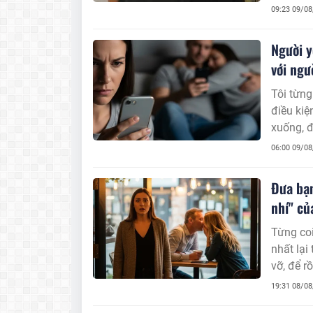
09:23 09/0
Người y
với ngư
Tôi từng
điều kiệ
xuống, đ
đợi đến 
06:00 09/0
Đưa bạn
nhí" củ
Từng coi
nhất lại
vỡ, để r
19:31 08/0